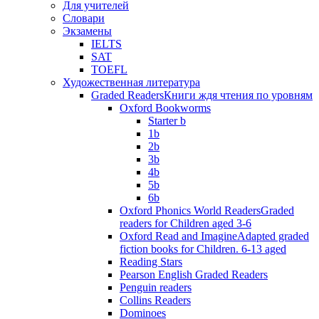
Для учителей
Словари
Экзамены
IELTS
SAT
TOEFL
Художественная литература
Graded Readers
Книги ждя чтения по уровням
Oxford Bookworms
Starter b
1b
2b
3b
4b
5b
6b
Oxford Phonics World Readers
Graded
readers for Children aged 3-6
Oxford Read and Imagine
Adapted graded
fiction books for Children. 6-13 aged
Reading Stars
Pearson English Graded Readers
Penguin readers
Collins Readers
Dominoes