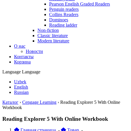
Pearson English Graded Readers
Penguin readers
Collins Readers
Dominoes
Reading ladder
Non-fiction
Classic literature
Modern literature
О нас
Новости
Контакты
Корзина
Language
Language
Uzbek
English
Russian
Каталог
›
Cengage Learning
›
Reading Explorer 5 With Online
Workbook
Reading Explorer 5 With Online Workbook
Главная страница
-
Товар
-