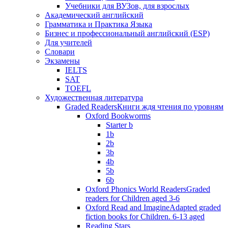
Учебники для ВУЗов, для взрослых
Академический английский
Грамматика и Практика Языка
Бизнес и профессиональный английский (ESP)
Для учителей
Словари
Экзамены
IELTS
SAT
TOEFL
Художественная литература
Graded Readers
Книги ждя чтения по уровням
Oxford Bookworms
Starter b
1b
2b
3b
4b
5b
6b
Oxford Phonics World Readers
Graded
readers for Children aged 3-6
Oxford Read and Imagine
Adapted graded
fiction books for Children. 6-13 aged
Reading Stars