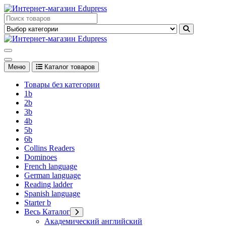
Перейти
к
Edupress Uzbekistan, Edupress Узбекистан, книги, учебники на
содержимому
английском языке
Edupress Uzbekistan, Edupress Узбекистан, книги, учебники на
английском языке
Меню
Каталог товаров
Товары без категории
1b
2b
3b
4b
5b
6b
Collins Readers
Dominoes
French language
German language
Reading ladder
Spanish language
Starter b
Весь Каталог
Академический английский