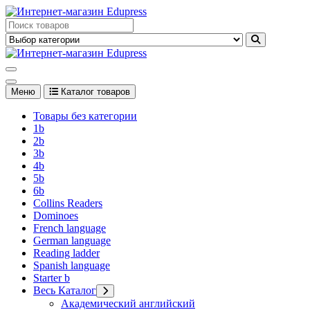
Перейти
к
Edupress Uzbekistan, Edupress Узбекистан, книги, учебники на
содержимому
английском языке
Edupress Uzbekistan, Edupress Узбекистан, книги, учебники на
английском языке
Меню
Каталог товаров
Товары без категории
1b
2b
3b
4b
5b
6b
Collins Readers
Dominoes
French language
German language
Reading ladder
Spanish language
Starter b
Весь Каталог
Академический английский