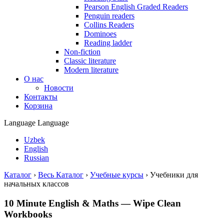
Pearson English Graded Readers
Penguin readers
Collins Readers
Dominoes
Reading ladder
Non-fiction
Classic literature
Modern literature
О нас
Новости
Контакты
Корзина
Language
Language
Uzbek
English
Russian
Каталог
›
Весь Каталог
›
Учебные курсы
›
Учебники для
начальных классов
10 Minute English & Maths — Wipe Clean
Workbooks