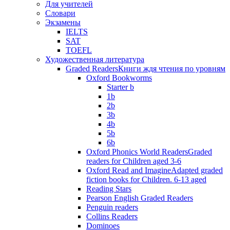
Для учителей
Словари
Экзамены
IELTS
SAT
TOEFL
Художественная литература
Graded Readers
Книги ждя чтения по уровням
Oxford Bookworms
Starter b
1b
2b
3b
4b
5b
6b
Oxford Phonics World Readers
Graded
readers for Children aged 3-6
Oxford Read and Imagine
Adapted graded
fiction books for Children. 6-13 aged
Reading Stars
Pearson English Graded Readers
Penguin readers
Collins Readers
Dominoes