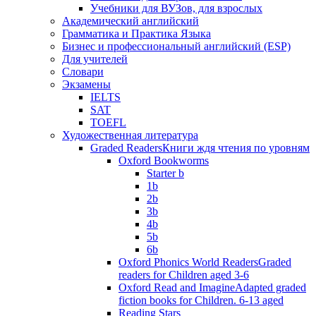
Учебники для ВУЗов, для взрослых
Академический английский
Грамматика и Практика Языка
Бизнес и профессиональный английский (ESP)
Для учителей
Словари
Экзамены
IELTS
SAT
TOEFL
Художественная литература
Graded Readers
Книги ждя чтения по уровням
Oxford Bookworms
Starter b
1b
2b
3b
4b
5b
6b
Oxford Phonics World Readers
Graded
readers for Children aged 3-6
Oxford Read and Imagine
Adapted graded
fiction books for Children. 6-13 aged
Reading Stars