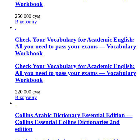
Workbook
250 000
сум
В корзину
Check Your Vocabulary for Academic English:
All you need to pass your exams — Vocabulary
Workbook
Check Your Vocabulary for Academic English:
All you need to pass your exams — Vocabulary
Workbook
220 000
сум
В корзину
Collins Arabic Dictionary Essential Edition —
Collins Essential Collins Dictionaries 2nd
edition