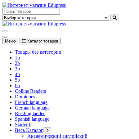
Перейти
к
Edupress Uzbekistan, Edupress Узбекистан, книги, учебники на
содержимому
английском языке
Edupress Uzbekistan, Edupress Узбекистан, книги, учебники на
английском языке
Меню
Каталог товаров
Товары без категории
1b
2b
3b
4b
5b
6b
Collins Readers
Dominoes
French language
German language
Reading ladder
Spanish language
Starter b
Весь Каталог
Академический английский