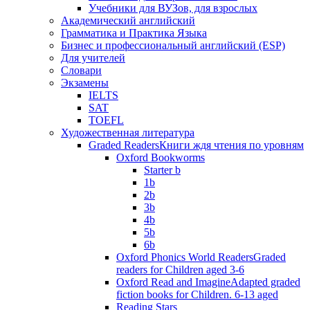
Учебники для ВУЗов, для взрослых
Академический английский
Грамматика и Практика Языка
Бизнес и профессиональный английский (ESP)
Для учителей
Словари
Экзамены
IELTS
SAT
TOEFL
Художественная литература
Graded Readers
Книги ждя чтения по уровням
Oxford Bookworms
Starter b
1b
2b
3b
4b
5b
6b
Oxford Phonics World Readers
Graded
readers for Children aged 3-6
Oxford Read and Imagine
Adapted graded
fiction books for Children. 6-13 aged
Reading Stars