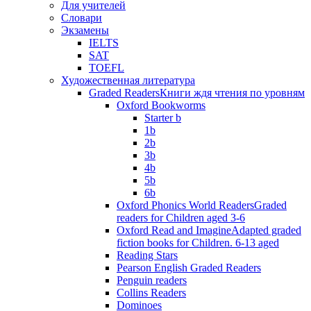
Для учителей
Словари
Экзамены
IELTS
SAT
TOEFL
Художественная литература
Graded Readers
Книги ждя чтения по уровням
Oxford Bookworms
Starter b
1b
2b
3b
4b
5b
6b
Oxford Phonics World Readers
Graded
readers for Children aged 3-6
Oxford Read and Imagine
Adapted graded
fiction books for Children. 6-13 aged
Reading Stars
Pearson English Graded Readers
Penguin readers
Collins Readers
Dominoes