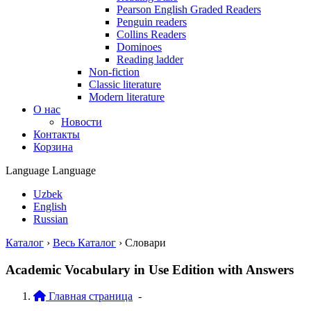
Pearson English Graded Readers
Penguin readers
Collins Readers
Dominoes
Reading ladder
Non-fiction
Classic literature
Modern literature
О нас
Новости
Контакты
Корзина
Language
Language
Uzbek
English
Russian
Каталог
›
Весь Каталог
›
Словари
Academic Vocabulary in Use Edition with Answers
Главная страница
-