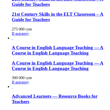
Guide for Teachers
21st Century Skills in the ELT Classroom – A
Guide for Teachers
275 000
сум
В корзину
A Course in English Language Teaching — A
Course in English Language Teaching
A Course in English Language Teaching — A
Course in English Language Teaching
300 000
сум
В корзину
Advanced Learners — Resource Books for
Teachers