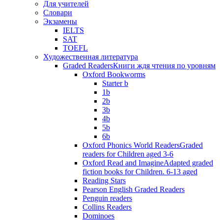
Для учителей
Словари
Экзамены
IELTS
SAT
TOEFL
Художественная литература
Graded Readers
Книги ждя чтения по уровням
Oxford Bookworms
Starter b
1b
2b
3b
4b
5b
6b
Oxford Phonics World Readers
Graded
readers for Children aged 3-6
Oxford Read and Imagine
Adapted graded
fiction books for Children. 6-13 aged
Reading Stars
Pearson English Graded Readers
Penguin readers
Collins Readers
Dominoes