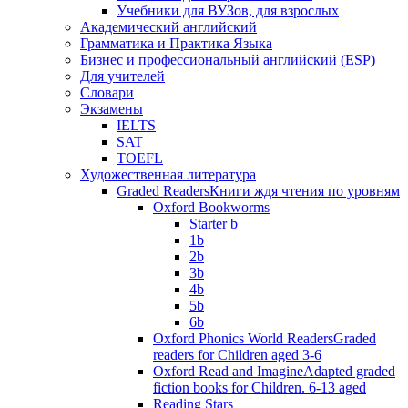
Учебники для ВУЗов, для взрослых
Академический английский
Грамматика и Практика Языка
Бизнес и профессиональный английский (ESP)
Для учителей
Словари
Экзамены
IELTS
SAT
TOEFL
Художественная литература
Graded Readers
Книги ждя чтения по уровням
Oxford Bookworms
Starter b
1b
2b
3b
4b
5b
6b
Oxford Phonics World Readers
Graded
readers for Children aged 3-6
Oxford Read and Imagine
Adapted graded
fiction books for Children. 6-13 aged
Reading Stars