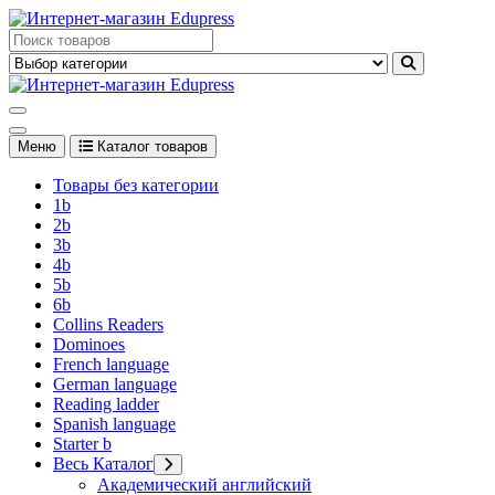
Перейти
к
Edupress Uzbekistan, Edupress Узбекистан, книги, учебники на
содержимому
английском языке
Edupress Uzbekistan, Edupress Узбекистан, книги, учебники на
английском языке
Меню
Каталог товаров
Товары без категории
1b
2b
3b
4b
5b
6b
Collins Readers
Dominoes
French language
German language
Reading ladder
Spanish language
Starter b
Весь Каталог
Академический английский