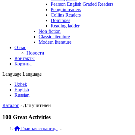
Pearson English Graded Readers
Penguin readers
Collins Readers
Dominoes
Reading ladder
Non-fiction
Classic literature
Modern literature
О нас
Новости
Контакты
Корзина
Language
Language
Uzbek
English
Russian
Каталог
›
Для учителей
100 Great Activities
Главная страница
-