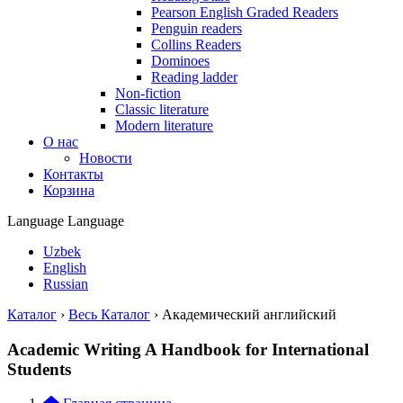
Pearson English Graded Readers
Penguin readers
Collins Readers
Dominoes
Reading ladder
Non-fiction
Classic literature
Modern literature
О нас
Новости
Контакты
Корзина
Language
Language
Uzbek
English
Russian
Каталог
›
Весь Каталог
›
Академический английский
Academic Writing A Handbook for International
Students