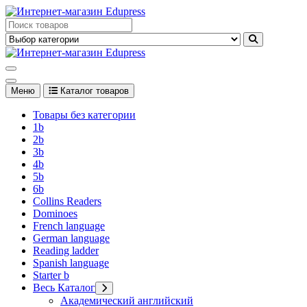
Перейти
к
Edupress Uzbekistan, Edupress Узбекистан, книги, учебники на
содержимому
английском языке
Edupress Uzbekistan, Edupress Узбекистан, книги, учебники на
английском языке
Меню
Каталог товаров
Товары без категории
1b
2b
3b
4b
5b
6b
Collins Readers
Dominoes
French language
German language
Reading ladder
Spanish language
Starter b
Весь Каталог
Академический английский