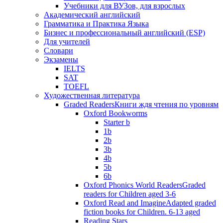
Учебники для ВУЗов, для взрослых
Академический английский
Грамматика и Практика Языка
Бизнес и профессиональный английский (ESP)
Для учителей
Словари
Экзамены
IELTS
SAT
TOEFL
Художественная литература
Graded Readers
Книги ждя чтения по уровням
Oxford Bookworms
Starter b
1b
2b
3b
4b
5b
6b
Oxford Phonics World Readers
Graded
readers for Children aged 3-6
Oxford Read and Imagine
Adapted graded
fiction books for Children. 6-13 aged
Reading Stars