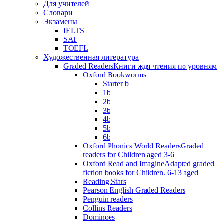
Для учителей
Словари
Экзамены
IELTS
SAT
TOEFL
Художественная литература
Graded Readers
Книги ждя чтения по уровням
Oxford Bookworms
Starter b
1b
2b
3b
4b
5b
6b
Oxford Phonics World Readers
Graded
readers for Children aged 3-6
Oxford Read and Imagine
Adapted graded
fiction books for Children. 6-13 aged
Reading Stars
Pearson English Graded Readers
Penguin readers
Collins Readers
Dominoes