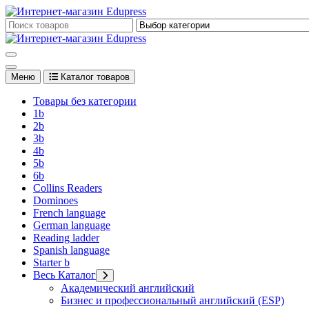
Перейти
к
Edupress Uzbekistan, Edupress Узбекистан, книги, учебники на 
содержимому
Edupress Uzbekistan, Edupress Узбекистан, книги, учебники на 
Меню
Каталог товаров
Товары без категории
1b
2b
3b
4b
5b
6b
Collins Readers
Dominoes
French language
German language
Reading ladder
Spanish language
Starter b
Весь Каталог
Академический английский
Бизнес и профессиональный английский (ESP)