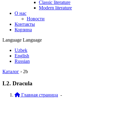
Classic literature
Modern literature
О нас
Новости
Контакты
Корзина
Language
Language
Uzbek
English
Russian
Каталог
›
2b
L2. Dracula
Главная страница
-