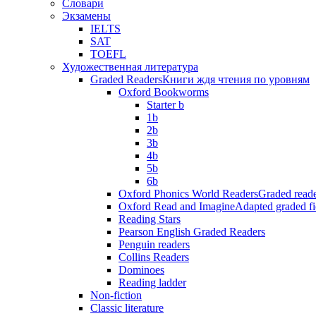
Словари
Экзамены
IELTS
SAT
TOEFL
Художественная литература
Graded Readers
Книги ждя чтения по уровням
Oxford Bookworms
Starter b
1b
2b
3b
4b
5b
6b
Oxford Phonics World Readers
Graded reade
Oxford Read and Imagine
Adapted graded fi
Reading Stars
Pearson English Graded Readers
Penguin readers
Collins Readers
Dominoes
Reading ladder
Non-fiction
Classic literature