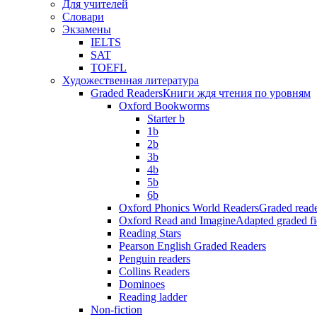
Для учителей
Словари
Экзамены
IELTS
SAT
TOEFL
Художественная литература
Graded Readers
Книги ждя чтения по уровням
Oxford Bookworms
Starter b
1b
2b
3b
4b
5b
6b
Oxford Phonics World Readers
Graded reade
Oxford Read and Imagine
Adapted graded fi
Reading Stars
Pearson English Graded Readers
Penguin readers
Collins Readers
Dominoes
Reading ladder
Non-fiction