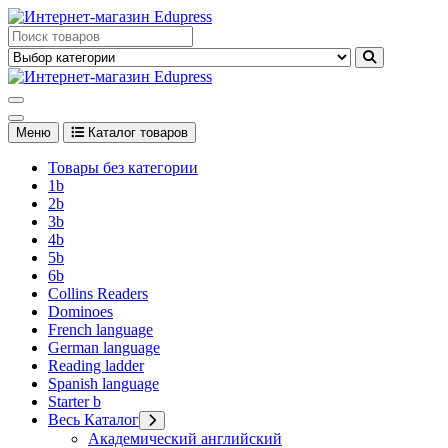
Перейти
к
Edupress Uzbekistan, Edupress Узбекистан, книги, учебники на
содержимому
английском языке
Edupress Uzbekistan, Edupress Узбекистан, книги, учебники на
английском языке
Меню
Каталог товаров
Товары без категории
1b
2b
3b
4b
5b
6b
Collins Readers
Dominoes
French language
German language
Reading ladder
Spanish language
Starter b
Весь Каталог
Академический английский