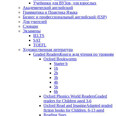
Учебники для ВУЗов, для взрослых
Академический английский
Грамматика и Практика Языка
Бизнес и профессиональный английский (ESP)
Для учителей
Словари
Экзамены
IELTS
SAT
TOEFL
Художественная литература
Graded Readers
Книги ждя чтения по уровням
Oxford Bookworms
Starter b
1b
2b
3b
4b
5b
6b
Oxford Phonics World Readers
Graded
readers for Children aged 3-6
Oxford Read and Imagine
Adapted graded
fiction books for Children. 6-13 aged
Reading Stars