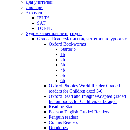
Для учителей
Словари
Экзамены
IELTS
SAT
TOEFL
Художественная литература
Graded Readers
Книги ждя чтения по уровням
Oxford Bookworms
Starter b
1b
2b
3b
4b
5b
6b
Oxford Phonics World Readers
Graded
readers for Children aged 3-6
Oxford Read and Imagine
Adapted graded
fiction books for Children. 6-13 aged
Reading Stars
Pearson English Graded Readers
Penguin readers
Collins Readers
Dominoes