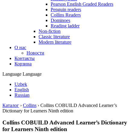
Pearson English Graded Readers
Penguin readers
Collins Readers
Dominoes
Reading ladder
Non-fiction
Classic literature
Modern literature
О нас
Новости
Контакты
Корзина
Language
Language
Uzbek
English
Russian
Каталог
›
Collins
›
Collins COBUILD Advanced Learner’s
Dictionary for Learners Ninth edition
Collins COBUILD Advanced Learner’s Dictionary
for Learners Ninth edition