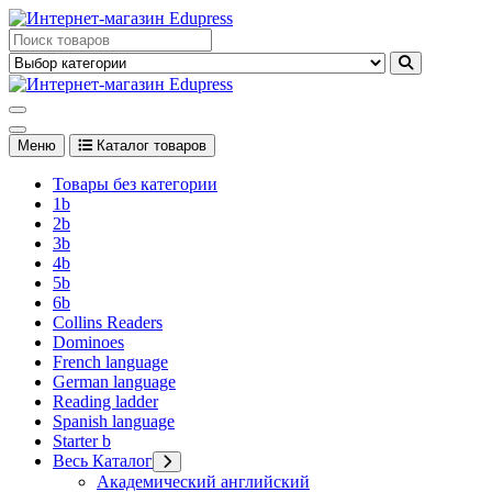
Перейти
к
Edupress Uzbekistan, Edupress Узбекистан, книги, учебники на
содержимому
английском языке
Edupress Uzbekistan, Edupress Узбекистан, книги, учебники на
английском языке
Меню
Каталог товаров
Товары без категории
1b
2b
3b
4b
5b
6b
Collins Readers
Dominoes
French language
German language
Reading ladder
Spanish language
Starter b
Весь Каталог
Академический английский