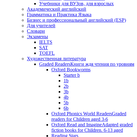
Учебники для ВУЗов, для взрослых
Академический английский
Грамматика и Практика Языка
Бизнес и профессиональный английский (ESP)
Для учителей
Словари
Экзамены
IELTS
SAT
TOEFL
Художественная литература
Graded Readers
Книги ждя чтения по уровням
Oxford Bookworms
Starter b
1b
2b
3b
4b
5b
6b
Oxford Phonics World Readers
Graded
readers for Children aged 3-6
Oxford Read and Imagine
Adapted graded
fiction books for Children. 6-13 aged
Reading Stars