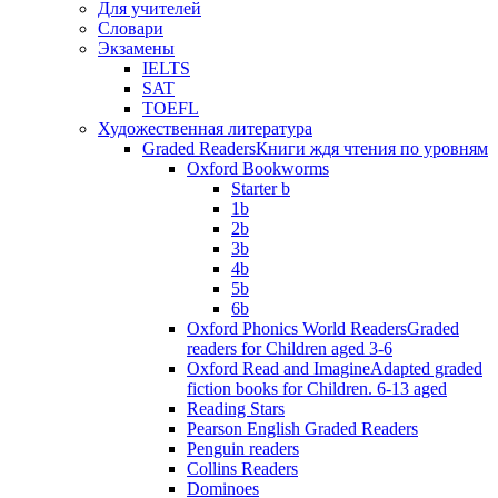
Для учителей
Словари
Экзамены
IELTS
SAT
TOEFL
Художественная литература
Graded Readers
Книги ждя чтения по уровням
Oxford Bookworms
Starter b
1b
2b
3b
4b
5b
6b
Oxford Phonics World Readers
Graded
readers for Children aged 3-6
Oxford Read and Imagine
Adapted graded
fiction books for Children. 6-13 aged
Reading Stars
Pearson English Graded Readers
Penguin readers
Collins Readers
Dominoes