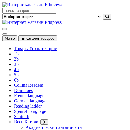
Перейти
к
Edupress Uzbekistan, Edupress Узбекистан, книги, учебники на
содержимому
английском языке
Edupress Uzbekistan, Edupress Узбекистан, книги, учебники на
английском языке
Меню
Каталог товаров
Товары без категории
1b
2b
3b
4b
5b
6b
Collins Readers
Dominoes
French language
German language
Reading ladder
Spanish language
Starter b
Весь Каталог
Академический английский