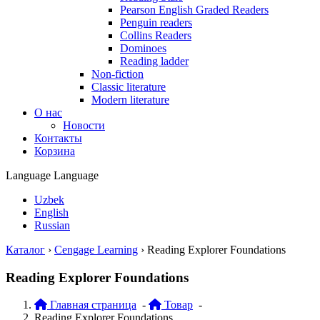
Pearson English Graded Readers
Penguin readers
Collins Readers
Dominoes
Reading ladder
Non-fiction
Classic literature
Modern literature
О нас
Новости
Контакты
Корзина
Language
Language
Uzbek
English
Russian
Каталог
›
Cengage Learning
›
Reading Explorer Foundations
Reading Explorer Foundations
Главная страница
-
Товар
-
Reading Explorer Foundations