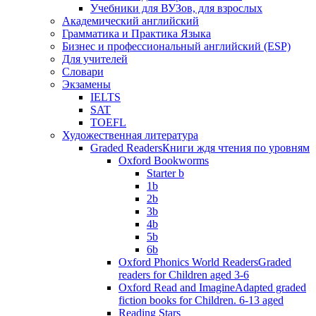
Учебники для ВУЗов, для взрослых
Академический английский
Грамматика и Практика Языка
Бизнес и профессиональный английский (ESP)
Для учителей
Словари
Экзамены
IELTS
SAT
TOEFL
Художественная литература
Graded Readers
Книги ждя чтения по уровням
Oxford Bookworms
Starter b
1b
2b
3b
4b
5b
6b
Oxford Phonics World Readers
Graded
readers for Children aged 3-6
Oxford Read and Imagine
Adapted graded
fiction books for Children. 6-13 aged
Reading Stars