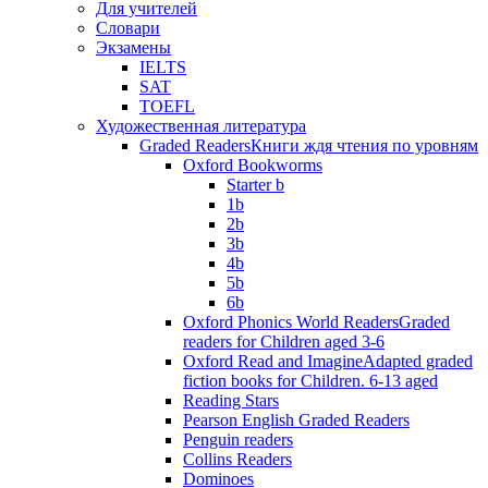
Для учителей
Словари
Экзамены
IELTS
SAT
TOEFL
Художественная литература
Graded Readers
Книги ждя чтения по уровням
Oxford Bookworms
Starter b
1b
2b
3b
4b
5b
6b
Oxford Phonics World Readers
Graded
readers for Children aged 3-6
Oxford Read and Imagine
Adapted graded
fiction books for Children. 6-13 aged
Reading Stars
Pearson English Graded Readers
Penguin readers
Collins Readers
Dominoes