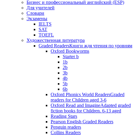
Бизнес и профессиональный английский (ESP)
Для учителей
Словари
Экзамены
IELTS
SAT
TOEFL
Художественная литература
Graded Readers
Книги ждя чтения по уровням
Oxford Bookworms
Starter b
1b
2b
3b
4b
5b
6b
Oxford Phonics World Readers
Graded
readers for Children aged 3-6
Oxford Read and Imagine
Adapted graded
fiction books for Children. 6-13 aged
Reading Stars
Pearson English Graded Readers
Penguin readers
Collins Readers