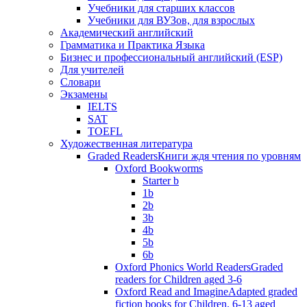
Учебники для старших классов
Учебники для ВУЗов, для взрослых
Академический английский
Грамматика и Практика Языка
Бизнес и профессиональный английский (ESP)
Для учителей
Словари
Экзамены
IELTS
SAT
TOEFL
Художественная литература
Graded Readers
Книги ждя чтения по уровням
Oxford Bookworms
Starter b
1b
2b
3b
4b
5b
6b
Oxford Phonics World Readers
Graded
readers for Children aged 3-6
Oxford Read and Imagine
Adapted graded
fiction books for Children. 6-13 aged