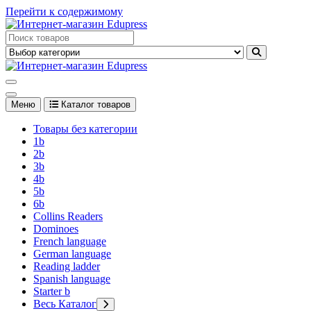
Перейти к содержимому
Edupress Uzbekistan, Edupress Узбекистан, книги, учебники на
английском языке
Edupress Uzbekistan, Edupress Узбекистан, книги, учебники на
английском языке
Меню
Каталог товаров
Товары без категории
1b
2b
3b
4b
5b
6b
Collins Readers
Dominoes
French language
German language
Reading ladder
Spanish language
Starter b
Весь Каталог