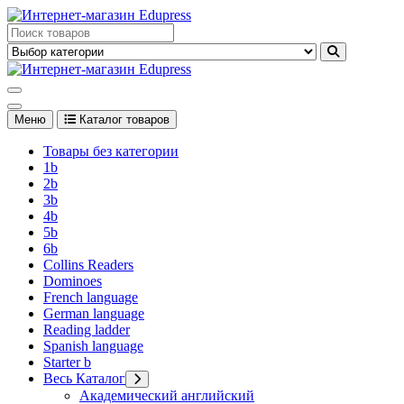
Перейти
к
Edupress Uzbekistan, Edupress Узбекистан, книги, учебники на
содержимому
английском языке
Edupress Uzbekistan, Edupress Узбекистан, книги, учебники на
английском языке
Меню
Каталог товаров
Товары без категории
1b
2b
3b
4b
5b
6b
Collins Readers
Dominoes
French language
German language
Reading ladder
Spanish language
Starter b
Весь Каталог
Академический английский