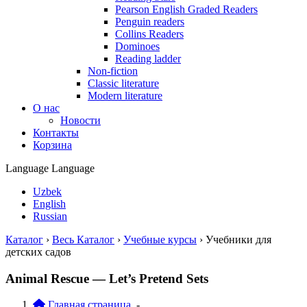
Pearson English Graded Readers
Penguin readers
Collins Readers
Dominoes
Reading ladder
Non-fiction
Classic literature
Modern literature
О нас
Новости
Контакты
Корзина
Language
Language
Uzbek
English
Russian
Каталог
›
Весь Каталог
›
Учебные курсы
›
Учебники для
детских садов
Animal Rescue — Let’s Pretend Sets
Главная страница
-