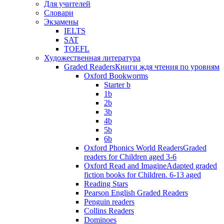
Для учителей
Словари
Экзамены
IELTS
SAT
TOEFL
Художественная литература
Graded Readers
Книги ждя чтения по уровням
Oxford Bookworms
Starter b
1b
2b
3b
4b
5b
6b
Oxford Phonics World Readers
Graded
readers for Children aged 3-6
Oxford Read and Imagine
Adapted graded
fiction books for Children. 6-13 aged
Reading Stars
Pearson English Graded Readers
Penguin readers
Collins Readers
Dominoes