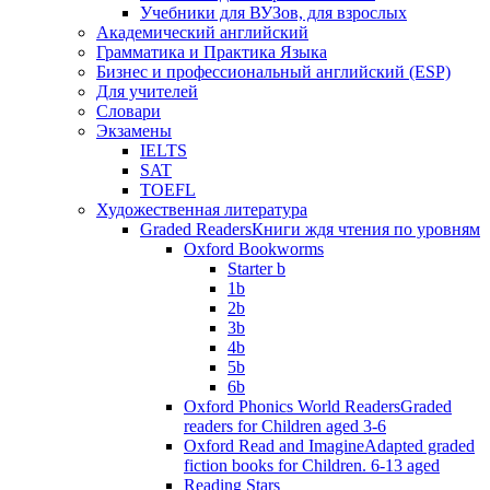
Учебники для ВУЗов, для взрослых
Академический английский
Грамматика и Практика Языка
Бизнес и профессиональный английский (ESP)
Для учителей
Словари
Экзамены
IELTS
SAT
TOEFL
Художественная литература
Graded Readers
Книги ждя чтения по уровням
Oxford Bookworms
Starter b
1b
2b
3b
4b
5b
6b
Oxford Phonics World Readers
Graded
readers for Children aged 3-6
Oxford Read and Imagine
Adapted graded
fiction books for Children. 6-13 aged
Reading Stars