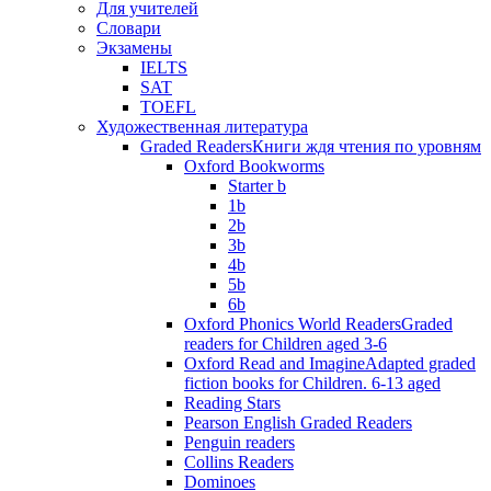
Для учителей
Словари
Экзамены
IELTS
SAT
TOEFL
Художественная литература
Graded Readers
Книги ждя чтения по уровням
Oxford Bookworms
Starter b
1b
2b
3b
4b
5b
6b
Oxford Phonics World Readers
Graded
readers for Children aged 3-6
Oxford Read and Imagine
Adapted graded
fiction books for Children. 6-13 aged
Reading Stars
Pearson English Graded Readers
Penguin readers
Collins Readers
Dominoes