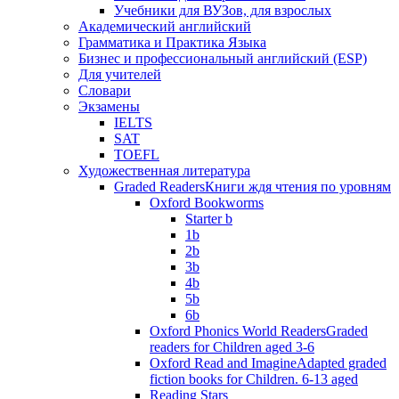
Учебники для ВУЗов, для взрослых
Академический английский
Грамматика и Практика Языка
Бизнес и профессиональный английский (ESP)
Для учителей
Словари
Экзамены
IELTS
SAT
TOEFL
Художественная литература
Graded Readers
Книги ждя чтения по уровням
Oxford Bookworms
Starter b
1b
2b
3b
4b
5b
6b
Oxford Phonics World Readers
Graded
readers for Children aged 3-6
Oxford Read and Imagine
Adapted graded
fiction books for Children. 6-13 aged
Reading Stars