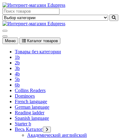
Перейти
к
Edupress Uzbekistan, Edupress Узбекистан, книги, учебники на
содержимому
английском языке
Edupress Uzbekistan, Edupress Узбекистан, книги, учебники на
английском языке
Меню
Каталог товаров
Товары без категории
1b
2b
3b
4b
5b
6b
Collins Readers
Dominoes
French language
German language
Reading ladder
Spanish language
Starter b
Весь Каталог
Академический английский