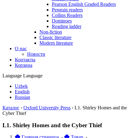
Pearson English Graded Readers
Penguin readers
Collins Readers
Dominoes
Reading ladder
Non-fiction
Classic literature
Modern literature
О нас
Новости
Контакты
Корзина
Language
Language
Uzbek
English
Russian
Каталог
›
Oxford University Press
›
L1. Shirley Homes and the
Cyber Thief
L1. Shirley Homes and the Cyber Thief
Главная страница
-
Товар
-