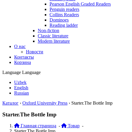
Pearson English Graded Readers
Penguin readers
Collins Readers
Dominoes
Reading ladder
Non-fiction
Classic literature
Modern literature
О нас
Новости
Контакты
Корзина
Language
Language
Uzbek
English
Russian
Каталог
›
Oxford University Press
›
Starter.The Bottle Imp
Starter.The Bottle Imp
Главная страница
-
Товар
-
Starter.The Bottle Imp