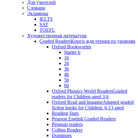
Для учителей
Словари
Экзамены
IELTS
SAT
TOEFL
Художественная литература
Graded Readers
Книги ждя чтения по уровням
Oxford Bookworms
Starter b
1b
2b
3b
4b
5b
6b
Oxford Phonics World Readers
Graded
readers for Children aged 3-6
Oxford Read and Imagine
Adapted graded
fiction books for Children. 6-13 aged
Reading Stars
Pearson English Graded Readers
Penguin readers
Collins Readers
Dominoes