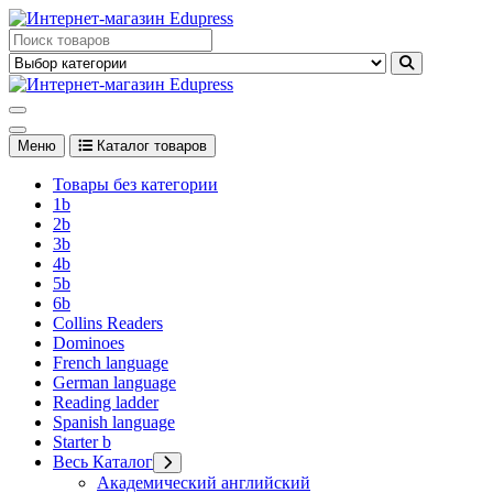
Перейти
к
Edupress Uzbekistan, Edupress Узбекистан, книги, учебники на
содержимому
английском языке
Edupress Uzbekistan, Edupress Узбекистан, книги, учебники на
английском языке
Меню
Каталог товаров
Товары без категории
1b
2b
3b
4b
5b
6b
Collins Readers
Dominoes
French language
German language
Reading ladder
Spanish language
Starter b
Весь Каталог
Академический английский