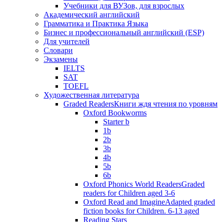
Учебники для ВУЗов, для взрослых
Академический английский
Грамматика и Практика Языка
Бизнес и профессиональный английский (ESP)
Для учителей
Словари
Экзамены
IELTS
SAT
TOEFL
Художественная литература
Graded Readers
Книги ждя чтения по уровням
Oxford Bookworms
Starter b
1b
2b
3b
4b
5b
6b
Oxford Phonics World Readers
Graded
readers for Children aged 3-6
Oxford Read and Imagine
Adapted graded
fiction books for Children. 6-13 aged
Reading Stars