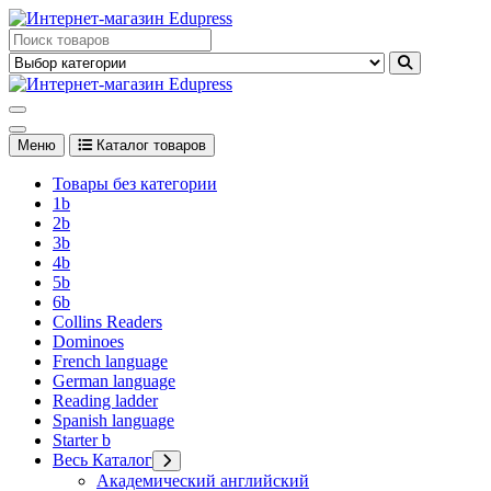
Перейти
к
Edupress Uzbekistan, Edupress Узбекистан, книги, учебники на
содержимому
английском языке
Edupress Uzbekistan, Edupress Узбекистан, книги, учебники на
английском языке
Меню
Каталог товаров
Товары без категории
1b
2b
3b
4b
5b
6b
Collins Readers
Dominoes
French language
German language
Reading ladder
Spanish language
Starter b
Весь Каталог
Академический английский