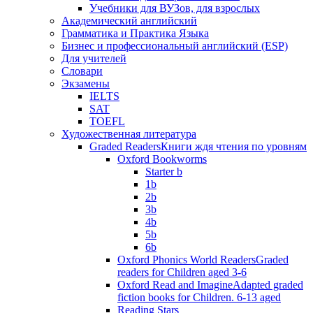
Учебники для ВУЗов, для взрослых
Академический английский
Грамматика и Практика Языка
Бизнес и профессиональный английский (ESP)
Для учителей
Словари
Экзамены
IELTS
SAT
TOEFL
Художественная литература
Graded Readers
Книги ждя чтения по уровням
Oxford Bookworms
Starter b
1b
2b
3b
4b
5b
6b
Oxford Phonics World Readers
Graded
readers for Children aged 3-6
Oxford Read and Imagine
Adapted graded
fiction books for Children. 6-13 aged
Reading Stars