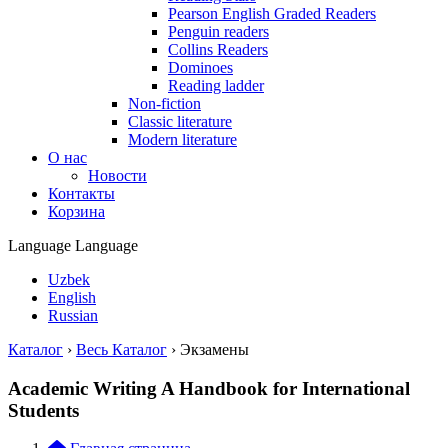
Pearson English Graded Readers
Penguin readers
Collins Readers
Dominoes
Reading ladder
Non-fiction
Classic literature
Modern literature
О нас
Новости
Контакты
Корзина
Language
Language
Uzbek
English
Russian
Каталог
›
Весь Каталог
›
Экзамены
Academic Writing A Handbook for International
Students