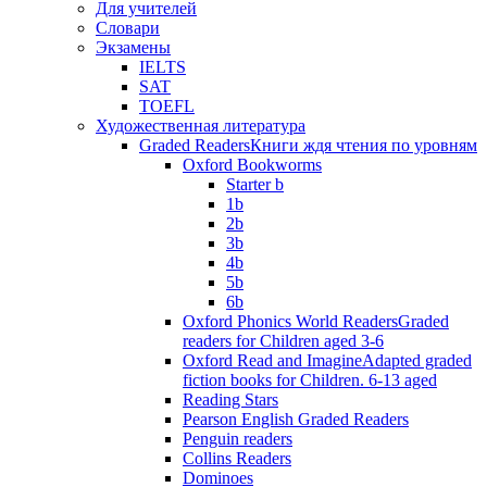
Для учителей
Словари
Экзамены
IELTS
SAT
TOEFL
Художественная литература
Graded Readers
Книги ждя чтения по уровням
Oxford Bookworms
Starter b
1b
2b
3b
4b
5b
6b
Oxford Phonics World Readers
Graded
readers for Children aged 3-6
Oxford Read and Imagine
Adapted graded
fiction books for Children. 6-13 aged
Reading Stars
Pearson English Graded Readers
Penguin readers
Collins Readers
Dominoes