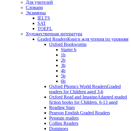
Для учителей
Словари
Экзамены
IELTS
SAT
TOEFL
Художественная литература
Graded Readers
Книги ждя чтения по уровням
Oxford Bookworms
Starter b
1b
2b
3b
4b
5b
6b
Oxford Phonics World Readers
Graded
readers for Children aged 3-6
Oxford Read and Imagine
Adapted graded
fiction books for Children. 6-13 aged
Reading Stars
Pearson English Graded Readers
Penguin readers
Collins Readers
Dominoes