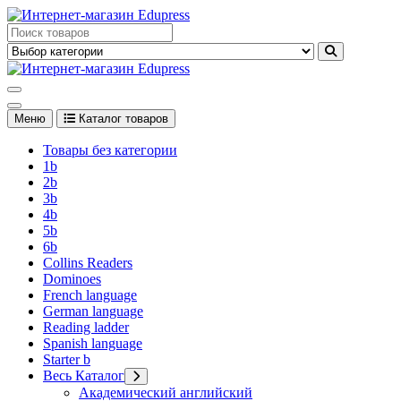
Перейти
к
Edupress Uzbekistan, Edupress Узбекистан, книги, учебники на
содержимому
английском языке
Edupress Uzbekistan, Edupress Узбекистан, книги, учебники на
английском языке
Меню
Каталог товаров
Товары без категории
1b
2b
3b
4b
5b
6b
Collins Readers
Dominoes
French language
German language
Reading ladder
Spanish language
Starter b
Весь Каталог
Академический английский