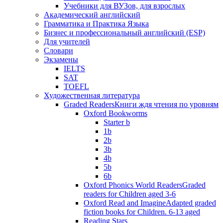
Учебники для ВУЗов, для взрослых
Академический английский
Грамматика и Практика Языка
Бизнес и профессиональный английский (ESP)
Для учителей
Словари
Экзамены
IELTS
SAT
TOEFL
Художественная литература
Graded Readers
Книги ждя чтения по уровням
Oxford Bookworms
Starter b
1b
2b
3b
4b
5b
6b
Oxford Phonics World Readers
Graded
readers for Children aged 3-6
Oxford Read and Imagine
Adapted graded
fiction books for Children. 6-13 aged
Reading Stars