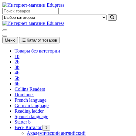
Перейти
к
Edupress Uzbekistan, Edupress Узбекистан, книги, учебники на
содержимому
английском языке
Edupress Uzbekistan, Edupress Узбекистан, книги, учебники на
английском языке
Меню
Каталог товаров
Товары без категории
1b
2b
3b
4b
5b
6b
Collins Readers
Dominoes
French language
German language
Reading ladder
Spanish language
Starter b
Весь Каталог
Академический английский