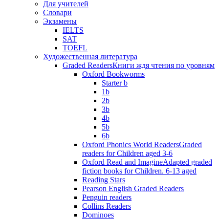
Для учителей
Словари
Экзамены
IELTS
SAT
TOEFL
Художественная литература
Graded Readers
Книги ждя чтения по уровням
Oxford Bookworms
Starter b
1b
2b
3b
4b
5b
6b
Oxford Phonics World Readers
Graded
readers for Children aged 3-6
Oxford Read and Imagine
Adapted graded
fiction books for Children. 6-13 aged
Reading Stars
Pearson English Graded Readers
Penguin readers
Collins Readers
Dominoes