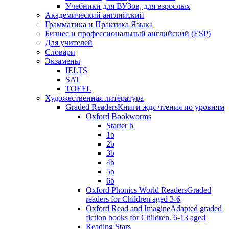
Учебники для ВУЗов, для взрослых
Академический английский
Грамматика и Практика Языка
Бизнес и профессиональный английский (ESP)
Для учителей
Словари
Экзамены
IELTS
SAT
TOEFL
Художественная литература
Graded Readers
Книги ждя чтения по уровням
Oxford Bookworms
Starter b
1b
2b
3b
4b
5b
6b
Oxford Phonics World Readers
Graded
readers for Children aged 3-6
Oxford Read and Imagine
Adapted graded
fiction books for Children. 6-13 aged
Reading Stars