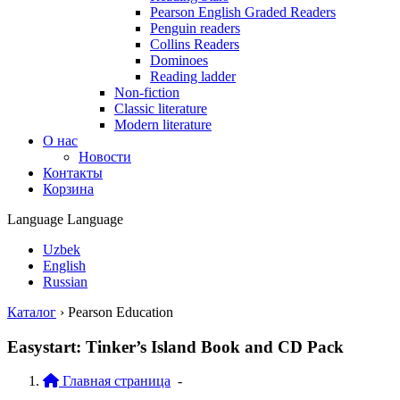
Pearson English Graded Readers
Penguin readers
Collins Readers
Dominoes
Reading ladder
Non-fiction
Classic literature
Modern literature
О нас
Новости
Контакты
Корзина
Language
Language
Uzbek
English
Russian
Каталог
›
Pearson Education
Easystart: Tinker’s Island Book and CD Pack
Главная страница
-