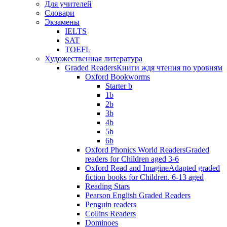
Для учителей
Словари
Экзамены
IELTS
SAT
TOEFL
Художественная литература
Graded Readers
Книги ждя чтения по уровням
Oxford Bookworms
Starter b
1b
2b
3b
4b
5b
6b
Oxford Phonics World Readers
Graded
readers for Children aged 3-6
Oxford Read and Imagine
Adapted graded
fiction books for Children. 6-13 aged
Reading Stars
Pearson English Graded Readers
Penguin readers
Collins Readers
Dominoes