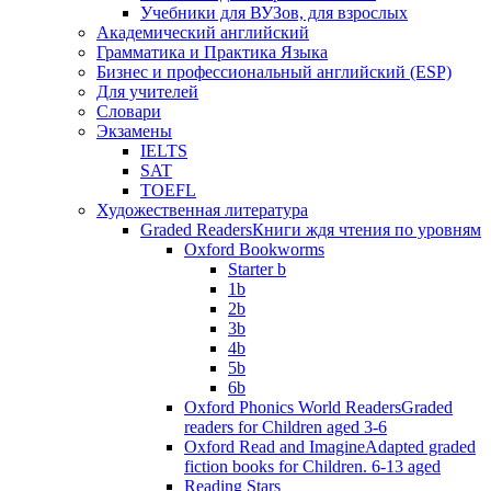
Учебники для ВУЗов, для взрослых
Академический английский
Грамматика и Практика Языка
Бизнес и профессиональный английский (ESP)
Для учителей
Словари
Экзамены
IELTS
SAT
TOEFL
Художественная литература
Graded Readers
Книги ждя чтения по уровням
Oxford Bookworms
Starter b
1b
2b
3b
4b
5b
6b
Oxford Phonics World Readers
Graded
readers for Children aged 3-6
Oxford Read and Imagine
Adapted graded
fiction books for Children. 6-13 aged
Reading Stars