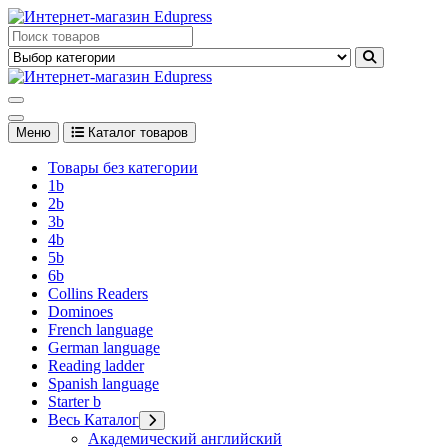
Перейти
к
Edupress Uzbekistan, Edupress Узбекистан, книги, учебники на
содержимому
английском языке
Edupress Uzbekistan, Edupress Узбекистан, книги, учебники на
английском языке
Меню
Каталог товаров
Товары без категории
1b
2b
3b
4b
5b
6b
Collins Readers
Dominoes
French language
German language
Reading ladder
Spanish language
Starter b
Весь Каталог
Академический английский