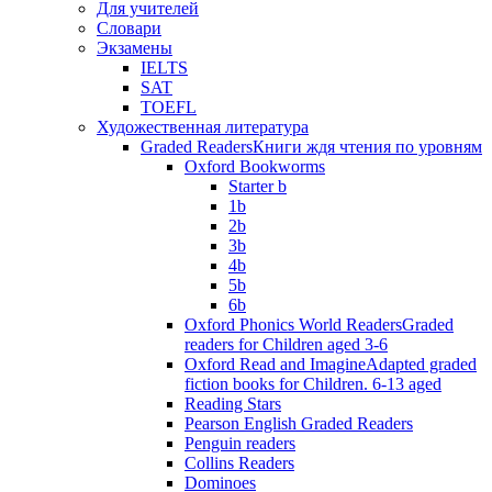
Для учителей
Словари
Экзамены
IELTS
SAT
TOEFL
Художественная литература
Graded Readers
Книги ждя чтения по уровням
Oxford Bookworms
Starter b
1b
2b
3b
4b
5b
6b
Oxford Phonics World Readers
Graded
readers for Children aged 3-6
Oxford Read and Imagine
Adapted graded
fiction books for Children. 6-13 aged
Reading Stars
Pearson English Graded Readers
Penguin readers
Collins Readers
Dominoes