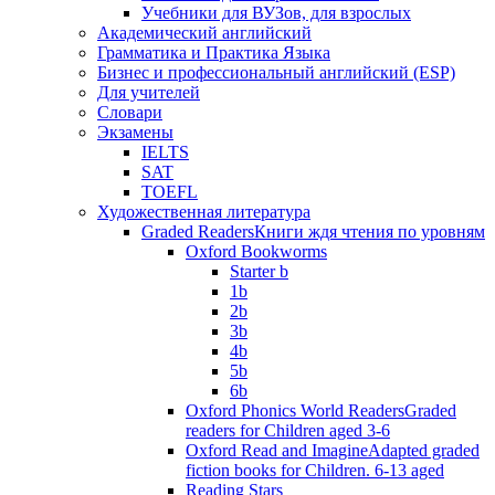
Учебники для ВУЗов, для взрослых
Академический английский
Грамматика и Практика Языка
Бизнес и профессиональный английский (ESP)
Для учителей
Словари
Экзамены
IELTS
SAT
TOEFL
Художественная литература
Graded Readers
Книги ждя чтения по уровням
Oxford Bookworms
Starter b
1b
2b
3b
4b
5b
6b
Oxford Phonics World Readers
Graded
readers for Children aged 3-6
Oxford Read and Imagine
Adapted graded
fiction books for Children. 6-13 aged
Reading Stars