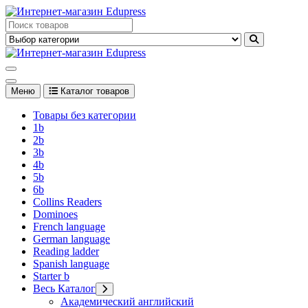
Перейти
к
Edupress Uzbekistan, Edupress Узбекистан, книги, учебники на
содержимому
английском языке
Edupress Uzbekistan, Edupress Узбекистан, книги, учебники на
английском языке
Меню
Каталог товаров
Товары без категории
1b
2b
3b
4b
5b
6b
Collins Readers
Dominoes
French language
German language
Reading ladder
Spanish language
Starter b
Весь Каталог
Академический английский