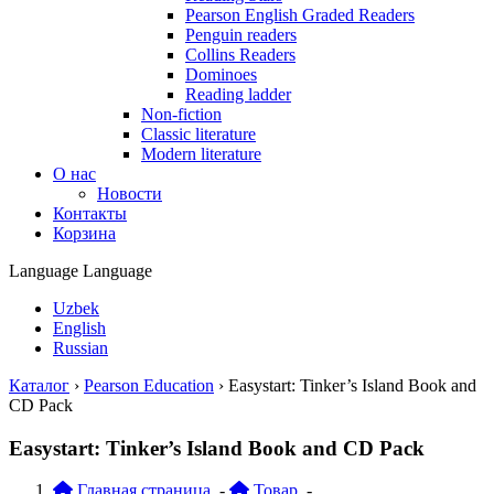
Pearson English Graded Readers
Penguin readers
Collins Readers
Dominoes
Reading ladder
Non-fiction
Classic literature
Modern literature
О нас
Новости
Контакты
Корзина
Language
Language
Uzbek
English
Russian
Каталог
›
Pearson Education
›
Easystart: Tinker’s Island Book and
CD Pack
Easystart: Tinker’s Island Book and CD Pack
Главная страница
-
Товар
-