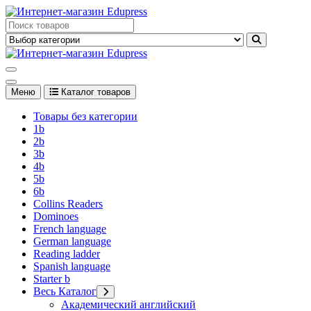
Перейти
к
Edupress Uzbekistan, Edupress Узбекистан, книги, учебники на
содержимому
английском языке
Edupress Uzbekistan, Edupress Узбекистан, книги, учебники на
английском языке
Меню
Каталог товаров
Товары без категории
1b
2b
3b
4b
5b
6b
Collins Readers
Dominoes
French language
German language
Reading ladder
Spanish language
Starter b
Весь Каталог
Академический английский