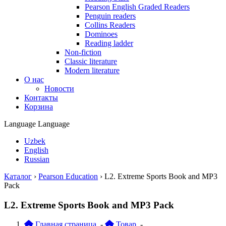
Pearson English Graded Readers
Penguin readers
Collins Readers
Dominoes
Reading ladder
Non-fiction
Classic literature
Modern literature
О нас
Новости
Контакты
Корзина
Language
Language
Uzbek
English
Russian
Каталог
›
Pearson Education
›
L2. Extreme Sports Book and MP3
Pack
L2. Extreme Sports Book and MP3 Pack
Главная страница
-
Товар
-