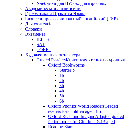
Учебники для ВУЗов, для взрослых
Академический английский
Грамматика и Практика Языка
Бизнес и профессиональный английский (ESP)
Для учителей
Словари
Экзамены
IELTS
SAT
TOEFL
Художественная литература
Graded Readers
Книги ждя чтения по уровням
Oxford Bookworms
Starter b
1b
2b
3b
4b
5b
6b
Oxford Phonics World Readers
Graded
readers for Children aged 3-6
Oxford Read and Imagine
Adapted graded
fiction books for Children. 6-13 aged
Reading Stars