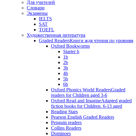
Для учителей
Словари
Экзамены
IELTS
SAT
TOEFL
Художественная литература
Graded Readers
Книги ждя чтения по уровням
Oxford Bookworms
Starter b
1b
2b
3b
4b
5b
6b
Oxford Phonics World Readers
Graded
readers for Children aged 3-6
Oxford Read and Imagine
Adapted graded
fiction books for Children. 6-13 aged
Reading Stars
Pearson English Graded Readers
Penguin readers
Collins Readers
Dominoes