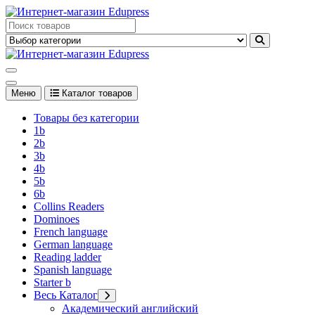
Перейти
к
Edupress Uzbekistan, Edupress Узбекистан, книги, учебники на
содержимому
английском языке
Edupress Uzbekistan, Edupress Узбекистан, книги, учебники на
английском языке
Меню
Каталог товаров
Товары без категории
1b
2b
3b
4b
5b
6b
Collins Readers
Dominoes
French language
German language
Reading ladder
Spanish language
Starter b
Весь Каталог
Академический английский