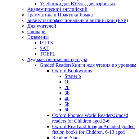
Учебники для ВУЗов, для взрослых
Академический английский
Грамматика и Практика Языка
Бизнес и профессиональный английский (ESP)
Для учителей
Словари
Экзамены
IELTS
SAT
TOEFL
Художественная литература
Graded Readers
Книги ждя чтения по уровням
Oxford Bookworms
Starter b
1b
2b
3b
4b
5b
6b
Oxford Phonics World Readers
Graded
readers for Children aged 3-6
Oxford Read and Imagine
Adapted graded
fiction books for Children. 6-13 aged
Reading Stars