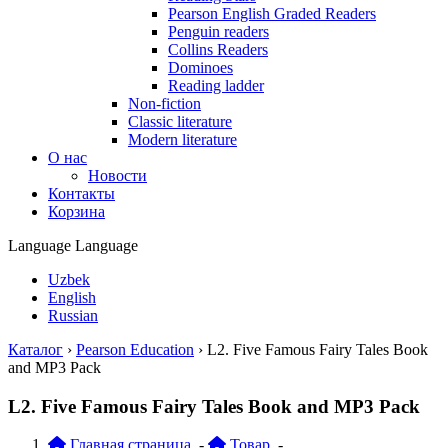
Pearson English Graded Readers
Penguin readers
Collins Readers
Dominoes
Reading ladder
Non-fiction
Classic literature
Modern literature
О нас
Новости
Контакты
Корзина
Language
Language
Uzbek
English
Russian
Каталог
›
Pearson Education
›
L2. Five Famous Fairy Tales Book
and MP3 Pack
L2. Five Famous Fairy Tales Book and MP3 Pack
Главная страница
-
Товар
-