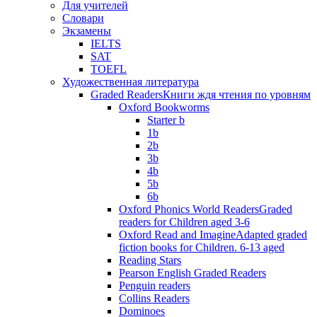
Для учителей
Словари
Экзамены
IELTS
SAT
TOEFL
Художественная литература
Graded Readers
Книги ждя чтения по уровням
Oxford Bookworms
Starter b
1b
2b
3b
4b
5b
6b
Oxford Phonics World Readers
Graded
readers for Children aged 3-6
Oxford Read and Imagine
Adapted graded
fiction books for Children. 6-13 aged
Reading Stars
Pearson English Graded Readers
Penguin readers
Collins Readers
Dominoes