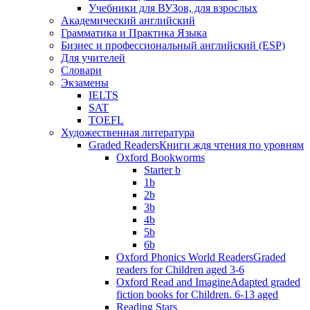
Учебники для ВУЗов, для взрослых
Академический английский
Грамматика и Практика Языка
Бизнес и профессиональный английский (ESP)
Для учителей
Словари
Экзамены
IELTS
SAT
TOEFL
Художественная литература
Graded Readers
Книги ждя чтения по уровням
Oxford Bookworms
Starter b
1b
2b
3b
4b
5b
6b
Oxford Phonics World Readers
Graded
readers for Children aged 3-6
Oxford Read and Imagine
Adapted graded
fiction books for Children. 6-13 aged
Reading Stars