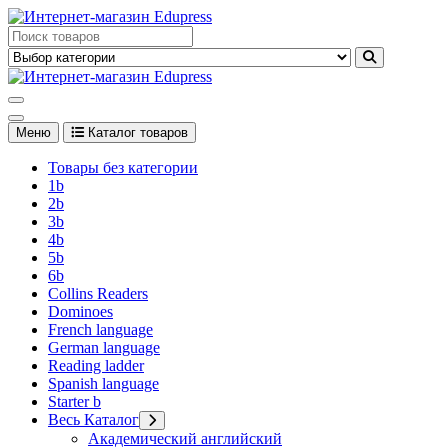
Перейти
к
Edupress Uzbekistan, Edupress Узбекистан, книги, учебники на
содержимому
английском языке
Edupress Uzbekistan, Edupress Узбекистан, книги, учебники на
английском языке
Меню
Каталог товаров
Товары без категории
1b
2b
3b
4b
5b
6b
Collins Readers
Dominoes
French language
German language
Reading ladder
Spanish language
Starter b
Весь Каталог
Академический английский