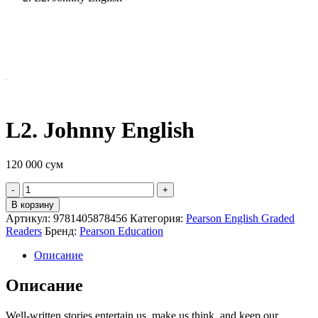
L2. Johnny English
120 000
сум
Quantity
В корзину
Артикул:
9781405878456
Категория:
Pearson English Graded
Readers
Бренд:
Pearson Education
Описание
Описание
Well-written stories entertain us, make us think, and keep our