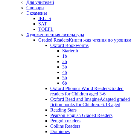
Для учителей
Словари
Экзамены
IELTS
SAT
TOEFL
Художественная литература
Graded Readers
Книги ждя чтения по уровням
Oxford Bookworms
Starter b
1b
2b
3b
4b
5b
6b
Oxford Phonics World Readers
Graded
readers for Children aged 3-6
Oxford Read and Imagine
Adapted graded
fiction books for Children. 6-13 aged
Reading Stars
Pearson English Graded Readers
Penguin readers
Collins Readers
Dominoes