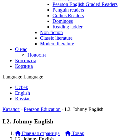
Pearson English Graded Readers
Penguin readers
Collins Readers
Dominoes
Reading ladder
Non-fiction
Classic literature
Modern literature
О нас
Новости
Контакты
Корзина
Language
Language
Uzbek
English
Russian
Каталог
›
Pearson Education
›
L2. Johnny English
L2. Johnny English
Главная страница
-
Товар
-
L2. Johnny English