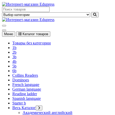
Перейти
к
Edupress Uzbekistan, Edupress Узбекистан, книги, учебники на
содержимому
английском языке
Edupress Uzbekistan, Edupress Узбекистан, книги, учебники на
английском языке
Меню
Каталог товаров
Товары без категории
1b
2b
3b
4b
5b
6b
Collins Readers
Dominoes
French language
German language
Reading ladder
Spanish language
Starter b
Весь Каталог
Академический английский