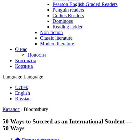
Pearson English Graded Readers
Penguin readers
Collins Readers
Dominoes
Reading ladder
Non-fiction
Classic literature
Modern literature
О нас
Новости
Контакты
Корзина
Language
Language
Uzbek
English
Russian
Каталог
›
Bloomsbury
50 Ways to Succeed as an International Student —
50 Ways