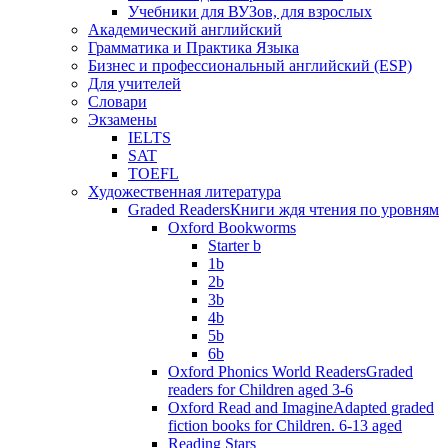
Учебники для ВУЗов, для взрослых
Академический английский
Грамматика и Практика Языка
Бизнес и профессиональный английский (ESP)
Для учителей
Словари
Экзамены
IELTS
SAT
TOEFL
Художественная литература
Graded Readers
Книги ждя чтения по уровням
Oxford Bookworms
Starter b
1b
2b
3b
4b
5b
6b
Oxford Phonics World Readers
Graded
readers for Children aged 3-6
Oxford Read and Imagine
Adapted graded
fiction books for Children. 6-13 aged
Reading Stars