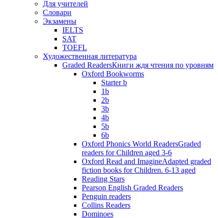
Для учителей
Словари
Экзамены
IELTS
SAT
TOEFL
Художественная литература
Graded Readers
Книги ждя чтения по уровням
Oxford Bookworms
Starter b
1b
2b
3b
4b
5b
6b
Oxford Phonics World Readers
Graded
readers for Children aged 3-6
Oxford Read and Imagine
Adapted graded
fiction books for Children. 6-13 aged
Reading Stars
Pearson English Graded Readers
Penguin readers
Collins Readers
Dominoes