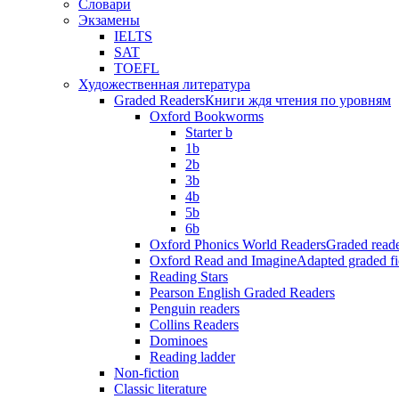
Словари
Экзамены
IELTS
SAT
TOEFL
Художественная литература
Graded Readers
Книги ждя чтения по уровням
Oxford Bookworms
Starter b
1b
2b
3b
4b
5b
6b
Oxford Phonics World Readers
Graded reade
Oxford Read and Imagine
Adapted graded fi
Reading Stars
Pearson English Graded Readers
Penguin readers
Collins Readers
Dominoes
Reading ladder
Non-fiction
Classic literature