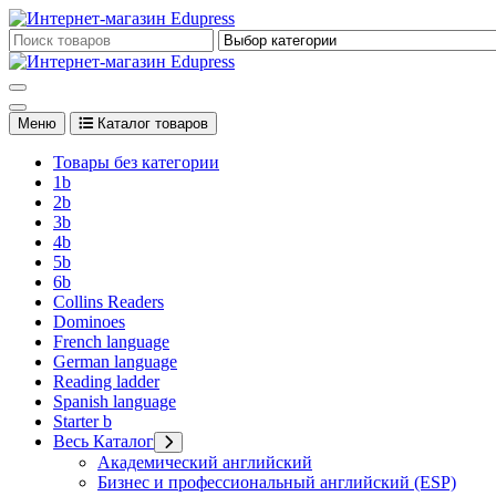
Перейти
к
Edupress Uzbekistan, Edupress Узбекистан, книги, учебники на 
содержимому
Edupress Uzbekistan, Edupress Узбекистан, книги, учебники на 
Меню
Каталог товаров
Товары без категории
1b
2b
3b
4b
5b
6b
Collins Readers
Dominoes
French language
German language
Reading ladder
Spanish language
Starter b
Весь Каталог
Академический английский
Бизнес и профессиональный английский (ESP)