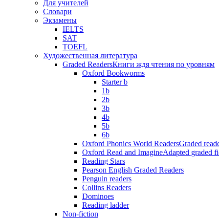
Для учителей
Словари
Экзамены
IELTS
SAT
TOEFL
Художественная литература
Graded Readers
Книги ждя чтения по уровням
Oxford Bookworms
Starter b
1b
2b
3b
4b
5b
6b
Oxford Phonics World Readers
Graded reade
Oxford Read and Imagine
Adapted graded fi
Reading Stars
Pearson English Graded Readers
Penguin readers
Collins Readers
Dominoes
Reading ladder
Non-fiction