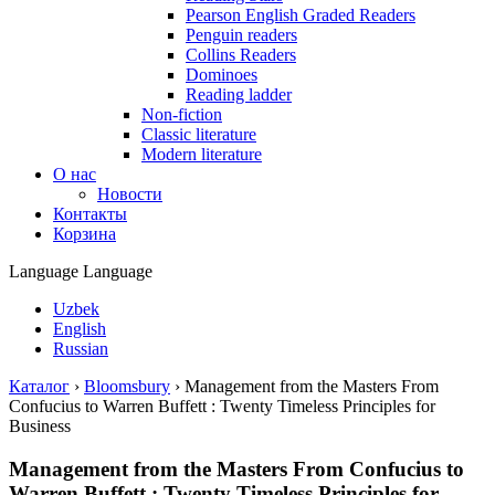
Pearson English Graded Readers
Penguin readers
Collins Readers
Dominoes
Reading ladder
Non-fiction
Classic literature
Modern literature
О нас
Новости
Контакты
Корзина
Language
Language
Uzbek
English
Russian
Каталог
›
Bloomsbury
›
Management from the Masters From
Confucius to Warren Buffett : Twenty Timeless Principles for
Business
Management from the Masters From Confucius to
Warren Buffett : Twenty Timeless Principles for