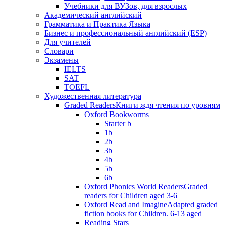
Учебники для ВУЗов, для взрослых
Академический английский
Грамматика и Практика Языка
Бизнес и профессиональный английский (ESP)
Для учителей
Словари
Экзамены
IELTS
SAT
TOEFL
Художественная литература
Graded Readers
Книги ждя чтения по уровням
Oxford Bookworms
Starter b
1b
2b
3b
4b
5b
6b
Oxford Phonics World Readers
Graded
readers for Children aged 3-6
Oxford Read and Imagine
Adapted graded
fiction books for Children. 6-13 aged
Reading Stars