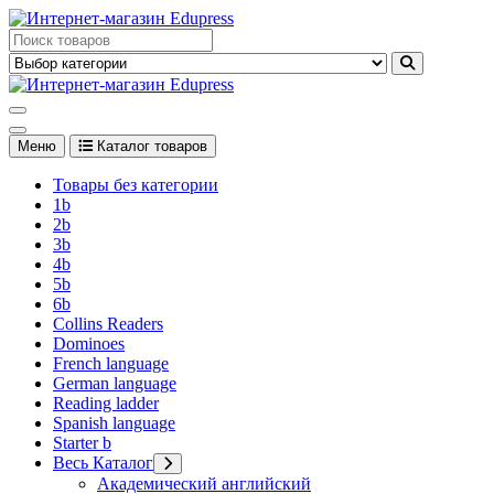
Перейти
к
Edupress Uzbekistan, Edupress Узбекистан, книги, учебники на
содержимому
английском языке
Edupress Uzbekistan, Edupress Узбекистан, книги, учебники на
английском языке
Меню
Каталог товаров
Товары без категории
1b
2b
3b
4b
5b
6b
Collins Readers
Dominoes
French language
German language
Reading ladder
Spanish language
Starter b
Весь Каталог
Академический английский