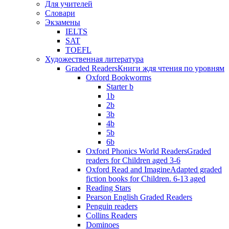
Для учителей
Словари
Экзамены
IELTS
SAT
TOEFL
Художественная литература
Graded Readers
Книги ждя чтения по уровням
Oxford Bookworms
Starter b
1b
2b
3b
4b
5b
6b
Oxford Phonics World Readers
Graded
readers for Children aged 3-6
Oxford Read and Imagine
Adapted graded
fiction books for Children. 6-13 aged
Reading Stars
Pearson English Graded Readers
Penguin readers
Collins Readers
Dominoes