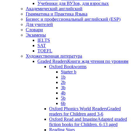
Учебники для ВУЗов, для взрослых
Академический английский
Грамматика и Практика Языка
Бизнес и профессиональный английский (ESP)
Для учителей
Словари
Экзамены
IELTS
SAT
TOEFL
Художественная литература
Graded Readers
Книги ждя чтения по уровням
Oxford Bookworms
Starter b
1b
2b
3b
4b
5b
6b
Oxford Phonics World Readers
Graded
readers for Children aged 3-6
Oxford Read and Imagine
Adapted graded
fiction books for Children. 6-13 aged
Reading Stars