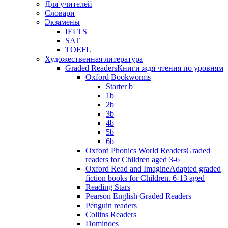
Для учителей
Словари
Экзамены
IELTS
SAT
TOEFL
Художественная литература
Graded Readers
Книги ждя чтения по уровням
Oxford Bookworms
Starter b
1b
2b
3b
4b
5b
6b
Oxford Phonics World Readers
Graded
readers for Children aged 3-6
Oxford Read and Imagine
Adapted graded
fiction books for Children. 6-13 aged
Reading Stars
Pearson English Graded Readers
Penguin readers
Collins Readers
Dominoes