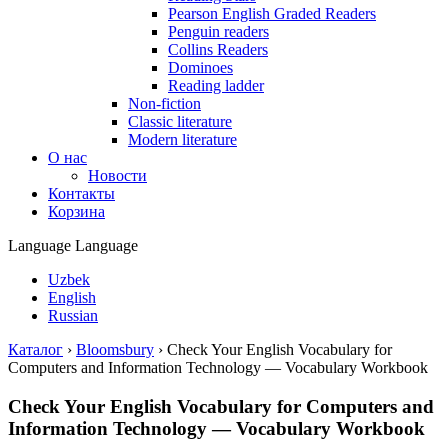
Pearson English Graded Readers
Penguin readers
Collins Readers
Dominoes
Reading ladder
Non-fiction
Classic literature
Modern literature
О нас
Новости
Контакты
Корзина
Language
Language
Uzbek
English
Russian
Каталог
›
Bloomsbury
›
Check Your English Vocabulary for
Computers and Information Technology — Vocabulary Workbook
Check Your English Vocabulary for Computers and
Information Technology — Vocabulary Workbook