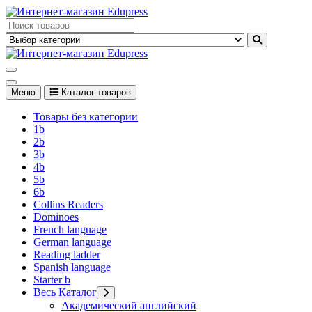
Перейти
к
Edupress Uzbekistan, Edupress Узбекистан, книги, учебники на
содержимому
английском языке
Edupress Uzbekistan, Edupress Узбекистан, книги, учебники на
английском языке
Меню
Каталог товаров
Товары без категории
1b
2b
3b
4b
5b
6b
Collins Readers
Dominoes
French language
German language
Reading ladder
Spanish language
Starter b
Весь Каталог
Академический английский