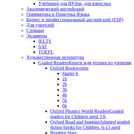
Учебники для ВУЗов, для взрослых
Академический английский
Грамматика и Практика Языка
Бизнес и профессиональный английский (ESP)
Для учителей
Словари
Экзамены
IELTS
SAT
TOEFL
Художественная литература
Graded Readers
Книги ждя чтения по уровням
Oxford Bookworms
Starter b
1b
2b
3b
4b
5b
6b
Oxford Phonics World Readers
Graded
readers for Children aged 3-6
Oxford Read and Imagine
Adapted graded
fiction books for Children. 6-13 aged
Reading Stars