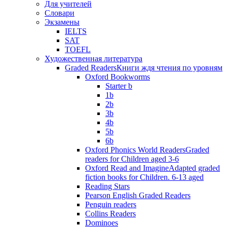
Для учителей
Словари
Экзамены
IELTS
SAT
TOEFL
Художественная литература
Graded Readers
Книги ждя чтения по уровням
Oxford Bookworms
Starter b
1b
2b
3b
4b
5b
6b
Oxford Phonics World Readers
Graded
readers for Children aged 3-6
Oxford Read and Imagine
Adapted graded
fiction books for Children. 6-13 aged
Reading Stars
Pearson English Graded Readers
Penguin readers
Collins Readers
Dominoes