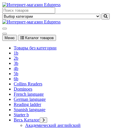
Перейти
к
Edupress Uzbekistan, Edupress Узбекистан, книги, учебники на
содержимому
английском языке
Edupress Uzbekistan, Edupress Узбекистан, книги, учебники на
английском языке
Меню
Каталог товаров
Товары без категории
1b
2b
3b
4b
5b
6b
Collins Readers
Dominoes
French language
German language
Reading ladder
Spanish language
Starter b
Весь Каталог
Академический английский