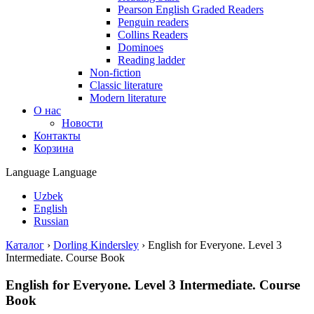
Pearson English Graded Readers
Penguin readers
Collins Readers
Dominoes
Reading ladder
Non-fiction
Classic literature
Modern literature
О нас
Новости
Контакты
Корзина
Language
Language
Uzbek
English
Russian
Каталог
›
Dorling Kindersley
›
English for Everyone. Level 3
Intermediate. Course Book
English for Everyone. Level 3 Intermediate. Course
Book