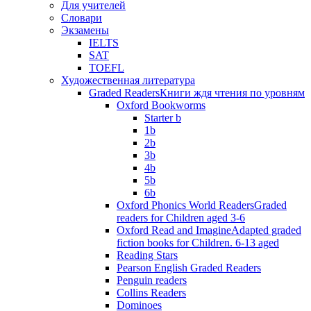
Для учителей
Словари
Экзамены
IELTS
SAT
TOEFL
Художественная литература
Graded Readers
Книги ждя чтения по уровням
Oxford Bookworms
Starter b
1b
2b
3b
4b
5b
6b
Oxford Phonics World Readers
Graded
readers for Children aged 3-6
Oxford Read and Imagine
Adapted graded
fiction books for Children. 6-13 aged
Reading Stars
Pearson English Graded Readers
Penguin readers
Collins Readers
Dominoes