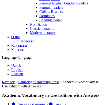
Pearson English Graded Readers
Penguin readers
Collins Readers
Dominoes
Reading ladder
Non-fiction
Classic literature
Modern literature
О нас
Новости
Контакты
Корзина
Language
Language
Uzbek
English
Russian
Каталог
›
Cambridge University Press
›
Academic Vocabulary in
Use Edition with Answers
Academic Vocabulary in Use Edition with Answers
Главная страница
-
Товар
-