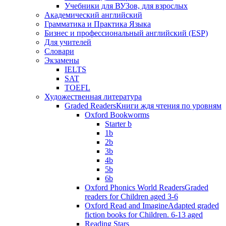
Учебники для ВУЗов, для взрослых
Академический английский
Грамматика и Практика Языка
Бизнес и профессиональный английский (ESP)
Для учителей
Словари
Экзамены
IELTS
SAT
TOEFL
Художественная литература
Graded Readers
Книги ждя чтения по уровням
Oxford Bookworms
Starter b
1b
2b
3b
4b
5b
6b
Oxford Phonics World Readers
Graded
readers for Children aged 3-6
Oxford Read and Imagine
Adapted graded
fiction books for Children. 6-13 aged
Reading Stars