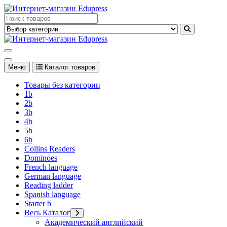
Перейти
к
Edupress Uzbekistan, Edupress Узбекистан, книги, учебники на
содержимому
английском языке
Edupress Uzbekistan, Edupress Узбекистан, книги, учебники на
английском языке
Меню
Каталог товаров
Товары без категории
1b
2b
3b
4b
5b
6b
Collins Readers
Dominoes
French language
German language
Reading ladder
Spanish language
Starter b
Весь Каталог
Академический английский