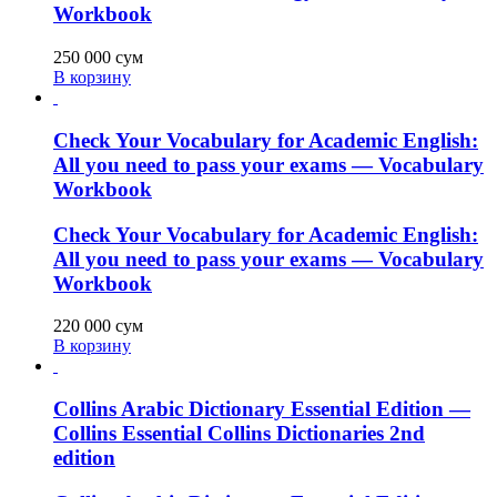
Workbook
250 000
сум
В корзину
Check Your Vocabulary for Academic English:
All you need to pass your exams — Vocabulary
Workbook
Check Your Vocabulary for Academic English:
All you need to pass your exams — Vocabulary
Workbook
220 000
сум
В корзину
Collins Arabic Dictionary Essential Edition —
Collins Essential Collins Dictionaries 2nd
edition