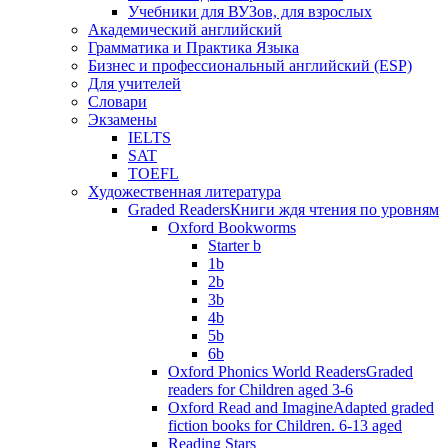
Учебники для ВУЗов, для взрослых
Академический английский
Грамматика и Практика Языка
Бизнес и профессиональный английский (ESP)
Для учителей
Словари
Экзамены
IELTS
SAT
TOEFL
Художественная литература
Graded Readers
Книги ждя чтения по уровням
Oxford Bookworms
Starter b
1b
2b
3b
4b
5b
6b
Oxford Phonics World Readers
Graded
readers for Children aged 3-6
Oxford Read and Imagine
Adapted graded
fiction books for Children. 6-13 aged
Reading Stars