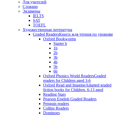
Для учителей
Словари
Экзамены
IELTS
SAT
TOEFL
Художественная литература
Graded Readers
Книги ждя чтения по уровням
Oxford Bookworms
Starter b
1b
2b
3b
4b
5b
6b
Oxford Phonics World Readers
Graded
readers for Children aged 3-6
Oxford Read and Imagine
Adapted graded
fiction books for Children. 6-13 aged
Reading Stars
Pearson English Graded Readers
Penguin readers
Collins Readers
Dominoes