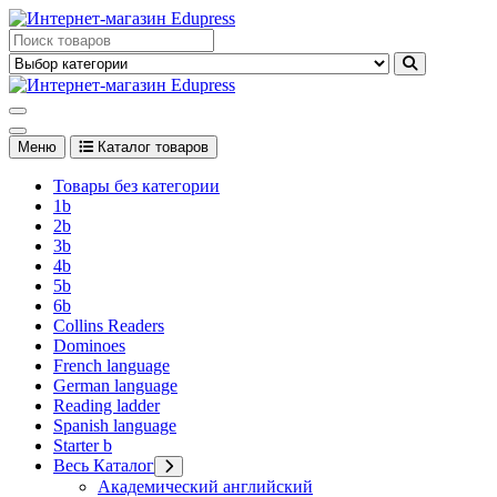
Перейти
к
Edupress Uzbekistan, Edupress Узбекистан, книги, учебники на
содержимому
английском языке
Edupress Uzbekistan, Edupress Узбекистан, книги, учебники на
английском языке
Меню
Каталог товаров
Товары без категории
1b
2b
3b
4b
5b
6b
Collins Readers
Dominoes
French language
German language
Reading ladder
Spanish language
Starter b
Весь Каталог
Академический английский