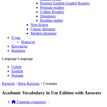
Pearson English Graded Readers
Penguin readers
Collins Readers
Dominoes
Reading ladder
Non-fiction
Classic literature
Modern literature
О нас
Новости
Контакты
Корзина
Language
Language
Uzbek
English
Russian
Каталог
›
Весь Каталог
›
Словари
Academic Vocabulary in Use Edition with Answers
Главная страница
-