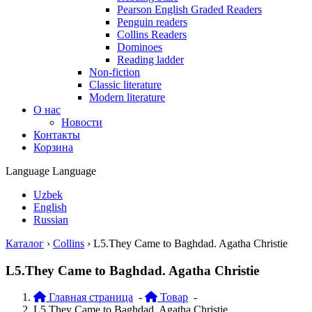
Pearson English Graded Readers
Penguin readers
Collins Readers
Dominoes
Reading ladder
Non-fiction
Classic literature
Modern literature
О нас
Новости
Контакты
Корзина
Language
Language
Uzbek
English
Russian
Каталог
›
Collins
›
L5.They Came to Baghdad. Agatha Christie
L5.They Came to Baghdad. Agatha Christie
Главная страница
-
Товар
-
L5.They Came to Baghdad. Agatha Christie