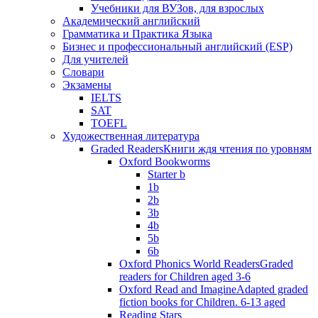
Учебники для ВУЗов, для взрослых
Академический английский
Грамматика и Практика Языка
Бизнес и профессиональный английский (ESP)
Для учителей
Словари
Экзамены
IELTS
SAT
TOEFL
Художественная литература
Graded Readers
Книги ждя чтения по уровням
Oxford Bookworms
Starter b
1b
2b
3b
4b
5b
6b
Oxford Phonics World Readers
Graded
readers for Children aged 3-6
Oxford Read and Imagine
Adapted graded
fiction books for Children. 6-13 aged
Reading Stars