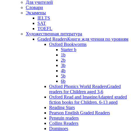
Для учителей
Словари
Экзамены
IELTS
SAT
TOEFL
Художественная литература
Graded Readers
Книги ждя чтения по уровням
Oxford Bookworms
Starter b
1b
2b
3b
4b
5b
6b
Oxford Phonics World Readers
Graded
readers for Children aged 3-6
Oxford Read and Imagine
Adapted graded
fiction books for Children. 6-13 aged
Reading Stars
Pearson English Graded Readers
Penguin readers
Collins Readers
Dominoes