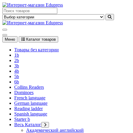
Перейти
к
Edupress Uzbekistan, Edupress Узбекистан, книги, учебники на
содержимому
английском языке
Edupress Uzbekistan, Edupress Узбекистан, книги, учебники на
английском языке
Меню
Каталог товаров
Товары без категории
1b
2b
3b
4b
5b
6b
Collins Readers
Dominoes
French language
German language
Reading ladder
Spanish language
Starter b
Весь Каталог
Академический английский