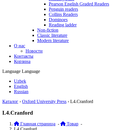
Pearson English Graded Readers
Penguin readers
Collins Readers
Dominoes
Reading ladder
Non-fiction
Classic literature
Modern literature
О нас
Новости
Контакты
Корзина
Language
Language
Uzbek
English
Russian
Каталог
›
Oxford University Press
›
L4.Cranford
L4.Cranford
Главная страница
-
Товар
-
L4.Cranford