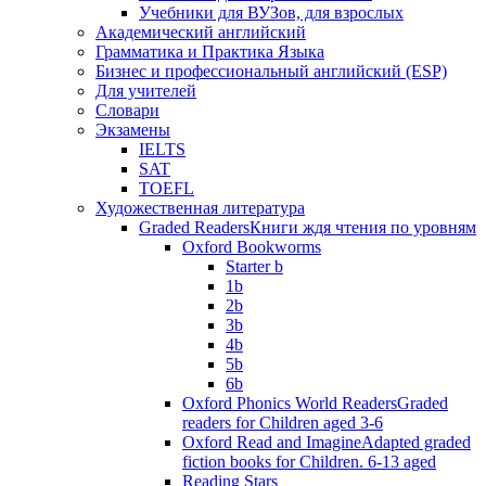
Учебники для ВУЗов, для взрослых
Академический английский
Грамматика и Практика Языка
Бизнес и профессиональный английский (ESP)
Для учителей
Словари
Экзамены
IELTS
SAT
TOEFL
Художественная литература
Graded Readers
Книги ждя чтения по уровням
Oxford Bookworms
Starter b
1b
2b
3b
4b
5b
6b
Oxford Phonics World Readers
Graded
readers for Children aged 3-6
Oxford Read and Imagine
Adapted graded
fiction books for Children. 6-13 aged
Reading Stars