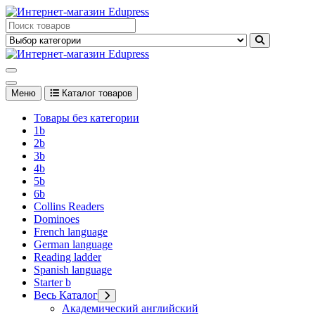
Перейти
к
Edupress Uzbekistan, Edupress Узбекистан, книги, учебники на
содержимому
английском языке
Edupress Uzbekistan, Edupress Узбекистан, книги, учебники на
английском языке
Меню
Каталог товаров
Товары без категории
1b
2b
3b
4b
5b
6b
Collins Readers
Dominoes
French language
German language
Reading ladder
Spanish language
Starter b
Весь Каталог
Академический английский