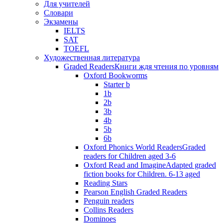
Для учителей
Словари
Экзамены
IELTS
SAT
TOEFL
Художественная литература
Graded Readers
Книги ждя чтения по уровням
Oxford Bookworms
Starter b
1b
2b
3b
4b
5b
6b
Oxford Phonics World Readers
Graded
readers for Children aged 3-6
Oxford Read and Imagine
Adapted graded
fiction books for Children. 6-13 aged
Reading Stars
Pearson English Graded Readers
Penguin readers
Collins Readers
Dominoes