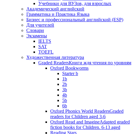
Учебники для ВУЗов, для взрослых
Академический английский
Грамматика и Практика Языка
Бизнес и профессиональный английский (ESP)
Для учителей
Словари
Экзамены
IELTS
SAT
TOEFL
Художественная литература
Graded Readers
Книги ждя чтения по уровням
Oxford Bookworms
Starter b
1b
2b
3b
4b
5b
6b
Oxford Phonics World Readers
Graded
readers for Children aged 3-6
Oxford Read and Imagine
Adapted graded
fiction books for Children. 6-13 aged
Reading Stars