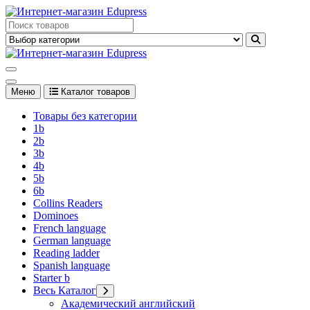
Перейти
к
Edupress Uzbekistan, Edupress Узбекистан, книги, учебники на
содержимому
английском языке
Edupress Uzbekistan, Edupress Узбекистан, книги, учебники на
английском языке
Меню
Каталог товаров
Товары без категории
1b
2b
3b
4b
5b
6b
Collins Readers
Dominoes
French language
German language
Reading ladder
Spanish language
Starter b
Весь Каталог
Академический английский