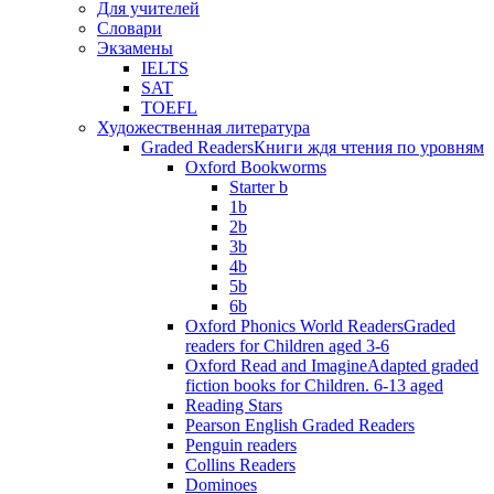
Для учителей
Словари
Экзамены
IELTS
SAT
TOEFL
Художественная литература
Graded Readers
Книги ждя чтения по уровням
Oxford Bookworms
Starter b
1b
2b
3b
4b
5b
6b
Oxford Phonics World Readers
Graded
readers for Children aged 3-6
Oxford Read and Imagine
Adapted graded
fiction books for Children. 6-13 aged
Reading Stars
Pearson English Graded Readers
Penguin readers
Collins Readers
Dominoes