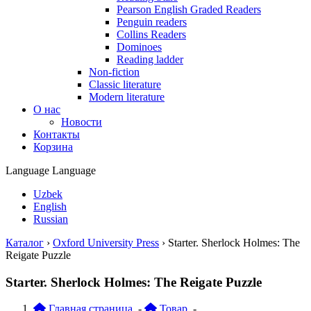
Pearson English Graded Readers
Penguin readers
Collins Readers
Dominoes
Reading ladder
Non-fiction
Classic literature
Modern literature
О нас
Новости
Контакты
Корзина
Language
Language
Uzbek
English
Russian
Каталог
›
Oxford University Press
›
Starter. Sherlock Holmes: The
Reigate Puzzle
Starter. Sherlock Holmes: The Reigate Puzzle
Главная страница
-
Товар
-