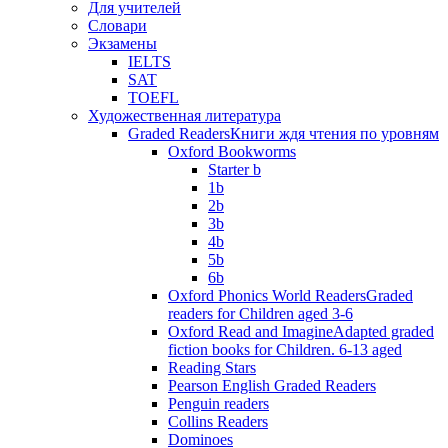
Для учителей
Словари
Экзамены
IELTS
SAT
TOEFL
Художественная литература
Graded Readers
Книги ждя чтения по уровням
Oxford Bookworms
Starter b
1b
2b
3b
4b
5b
6b
Oxford Phonics World Readers
Graded
readers for Children aged 3-6
Oxford Read and Imagine
Adapted graded
fiction books for Children. 6-13 aged
Reading Stars
Pearson English Graded Readers
Penguin readers
Collins Readers
Dominoes