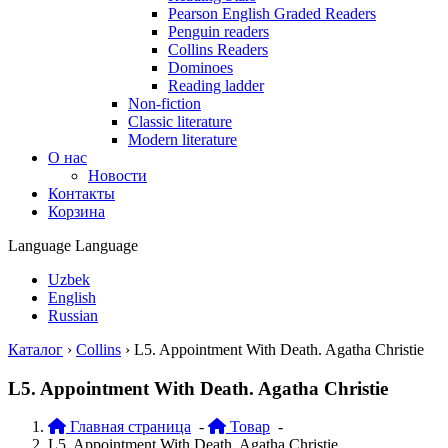
Pearson English Graded Readers
Penguin readers
Collins Readers
Dominoes
Reading ladder
Non-fiction
Classic literature
Modern literature
О нас
Новости
Контакты
Корзина
Language
Language
Uzbek
English
Russian
Каталог
›
Collins
›
L5. Appointment With Death. Agatha Christie
L5. Appointment With Death. Agatha Christie
Главная страница
-
Товар
-
L5. Appointment With Death. Agatha Christie