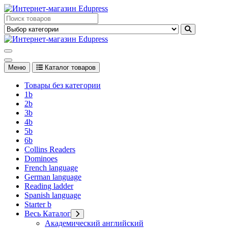
Перейти
к
Edupress Uzbekistan, Edupress Узбекистан, книги, учебники на
содержимому
английском языке
Edupress Uzbekistan, Edupress Узбекистан, книги, учебники на
английском языке
Меню
Каталог товаров
Товары без категории
1b
2b
3b
4b
5b
6b
Collins Readers
Dominoes
French language
German language
Reading ladder
Spanish language
Starter b
Весь Каталог
Академический английский