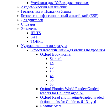
Учебники для ВУЗов, для взрослых
Академический английский
Грамматика и Практика Языка
Бизнес и профессиональный английский (ESP)
Для учителей
Словари
Экзамены
IELTS
SAT
TOEFL
Художественная литература
Graded Readers
Книги ждя чтения по уровням
Oxford Bookworms
Starter b
1b
2b
3b
4b
5b
6b
Oxford Phonics World Readers
Graded
readers for Children aged 3-6
Oxford Read and Imagine
Adapted graded
fiction books for Children. 6-13 aged
Reading Stars