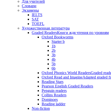
Для учителей
Словари
Экзамены
IELTS
SAT
TOEFL
Художественная литература
Graded Readers
Книги ждя чтения по уровням
Oxford Bookworms
Starter b
1b
2b
3b
4b
5b
6b
Oxford Phonics World Readers
Graded reade
Oxford Read and Imagine
Adapted graded fi
Reading Stars
Pearson English Graded Readers
Penguin readers
Collins Readers
Dominoes
Reading ladder
Non-fiction