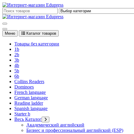
Перейти
к
Edupress Uzbekistan, Edupress Узбекистан, книги, учебники на 
содержимому
Edupress Uzbekistan, Edupress Узбекистан, книги, учебники на 
Меню
Каталог товаров
Товары без категории
1b
2b
3b
4b
5b
6b
Collins Readers
Dominoes
French language
German language
Reading ladder
Spanish language
Starter b
Весь Каталог
Академический английский
Бизнес и профессиональный английский (ESP)