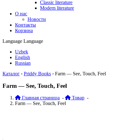
Classic literature
Modern literature
О нас
Новости
Контакты
Корзина
Language
Language
Uzbek
English
Russian
Каталог
›
Priddy Books
›
Farm — See, Touch, Feel
Farm — See, Touch, Feel
Главная страница
-
Товар
-
Farm — See, Touch, Feel