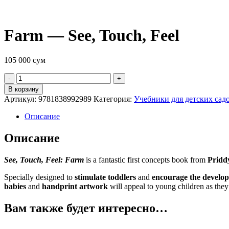
Farm — See, Touch, Feel
105 000
сум
Quantity
В корзину
Артикул:
9781838992989
Категория:
Учебники для детских сад
Описание
Описание
See, Touch, Feel: Farm
is a fantastic first concepts book from
Pridd
Specially designed to
stimulate toddlers
and
encourage the developm
babies
and
handprint artwork
will appeal to young children as they
Вам также будет интересно…