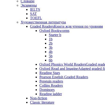
Словари
Экзамены
IELTS
SAT
TOEFL
Художественная литература
Graded Readers
Книги ждя чтения по уровням
Oxford Bookworms
Starter b
1b
2b
3b
4b
5b
6b
Oxford Phonics World Readers
Graded reade
Oxford Read and Imagine
Adapted graded fi
Reading Stars
Pearson English Graded Readers
Penguin readers
Collins Readers
Dominoes
Reading ladder
Non-fiction
Classic literature