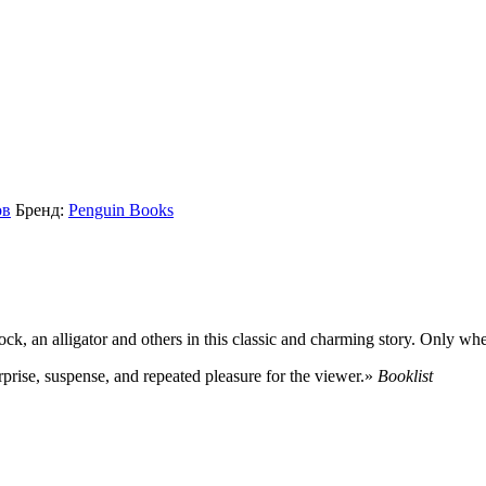
ов
Бренд:
Penguin Books
ck, an alligator and others in this classic and charming story. Only wh
rprise, suspense, and repeated pleasure for the viewer.»
Booklist