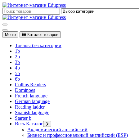
Перейти
к
Edupress Uzbekistan, Edupress Узбекистан, книги, учебники на 
содержимому
Edupress Uzbekistan, Edupress Узбекистан, книги, учебники на 
Меню
Каталог товаров
Товары без категории
1b
2b
3b
4b
5b
6b
Collins Readers
Dominoes
French language
German language
Reading ladder
Spanish language
Starter b
Весь Каталог
Академический английский
Бизнес и профессиональный английский (ESP)