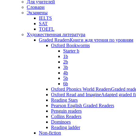
Для учителей
Словари
Экзамены
IELTS
SAT
TOEFL
Художественная литература
Graded Readers
Книги ждя чтения по уровням
Oxford Bookworms
Starter b
1b
2b
3b
4b
5b
6b
Oxford Phonics World Readers
Graded reade
Oxford Read and Imagine
Adapted graded fi
Reading Stars
Pearson English Graded Readers
Penguin readers
Collins Readers
Dominoes
Reading ladder
Non-fiction