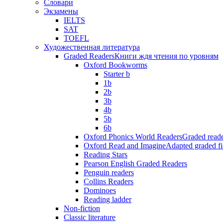
Словари
Экзамены
IELTS
SAT
TOEFL
Художественная литература
Graded Readers
Книги ждя чтения по уровням
Oxford Bookworms
Starter b
1b
2b
3b
4b
5b
6b
Oxford Phonics World Readers
Graded reade
Oxford Read and Imagine
Adapted graded fi
Reading Stars
Pearson English Graded Readers
Penguin readers
Collins Readers
Dominoes
Reading ladder
Non-fiction
Classic literature