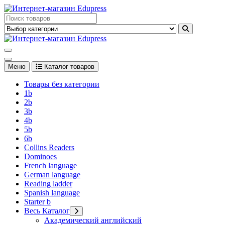
Перейти
к
Edupress Uzbekistan, Edupress Узбекистан, книги, учебники на
содержимому
английском языке
Edupress Uzbekistan, Edupress Узбекистан, книги, учебники на
английском языке
Меню
Каталог товаров
Товары без категории
1b
2b
3b
4b
5b
6b
Collins Readers
Dominoes
French language
German language
Reading ladder
Spanish language
Starter b
Весь Каталог
Академический английский