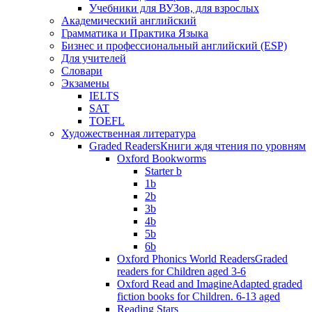
Учебники для ВУЗов, для взрослых
Академический английский
Грамматика и Практика Языка
Бизнес и профессиональный английский (ESP)
Для учителей
Словари
Экзамены
IELTS
SAT
TOEFL
Художественная литература
Graded Readers
Книги ждя чтения по уровням
Oxford Bookworms
Starter b
1b
2b
3b
4b
5b
6b
Oxford Phonics World Readers
Graded
readers for Children aged 3-6
Oxford Read and Imagine
Adapted graded
fiction books for Children. 6-13 aged
Reading Stars