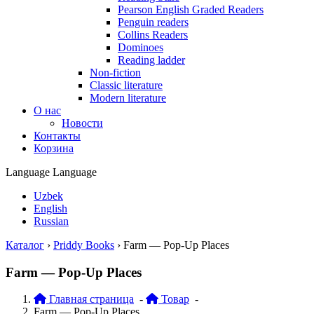
Pearson English Graded Readers
Penguin readers
Collins Readers
Dominoes
Reading ladder
Non-fiction
Classic literature
Modern literature
О нас
Новости
Контакты
Корзина
Language
Language
Uzbek
English
Russian
Каталог
›
Priddy Books
›
Farm — Pop-Up Places
Farm — Pop-Up Places
Главная страница
-
Товар
-
Farm — Pop-Up Places