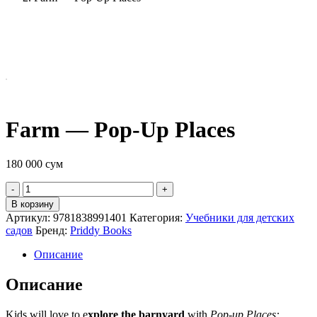
Farm — Pop-Up Places
180 000
сум
Quantity
В корзину
Артикул:
9781838991401
Категория:
Учебники для детских
садов
Бренд:
Priddy Books
Описание
Описание
Kids will love to e
xplore the barnyard
with
Pop-up Places: