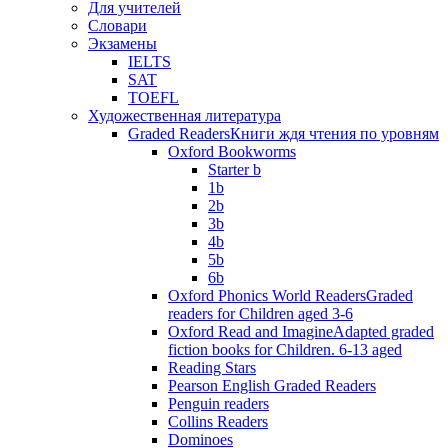
Для учителей
Словари
Экзамены
IELTS
SAT
TOEFL
Художественная литература
Graded Readers
Книги ждя чтения по уровням
Oxford Bookworms
Starter b
1b
2b
3b
4b
5b
6b
Oxford Phonics World Readers
Graded
readers for Children aged 3-6
Oxford Read and Imagine
Adapted graded
fiction books for Children. 6-13 aged
Reading Stars
Pearson English Graded Readers
Penguin readers
Collins Readers
Dominoes