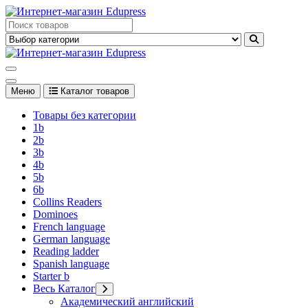
Перейти
к
Edupress Uzbekistan, Edupress Узбекистан, книги, учебники на
содержимому
английском языке
Edupress Uzbekistan, Edupress Узбекистан, книги, учебники на
английском языке
Меню
Каталог товаров
Товары без категории
1b
2b
3b
4b
5b
6b
Collins Readers
Dominoes
French language
German language
Reading ladder
Spanish language
Starter b
Весь Каталог
Академический английский