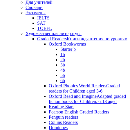
Для учителей
Словари
Экзамены
IELTS
SAT
TOEFL
Художественная литература
Graded Readers
Книги ждя чтения по уровням
Oxford Bookworms
Starter b
1b
2b
3b
4b
5b
6b
Oxford Phonics World Readers
Graded
readers for Children aged 3-6
Oxford Read and Imagine
Adapted graded
fiction books for Children. 6-13 aged
Reading Stars
Pearson English Graded Readers
Penguin readers
Collins Readers
Dominoes