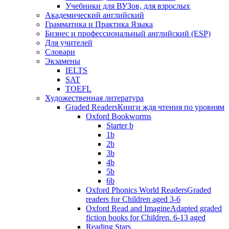
Учебники для ВУЗов, для взрослых
Академический английский
Грамматика и Практика Языка
Бизнес и профессиональный английский (ESP)
Для учителей
Словари
Экзамены
IELTS
SAT
TOEFL
Художественная литература
Graded Readers
Книги ждя чтения по уровням
Oxford Bookworms
Starter b
1b
2b
3b
4b
5b
6b
Oxford Phonics World Readers
Graded
readers for Children aged 3-6
Oxford Read and Imagine
Adapted graded
fiction books for Children. 6-13 aged
Reading Stars