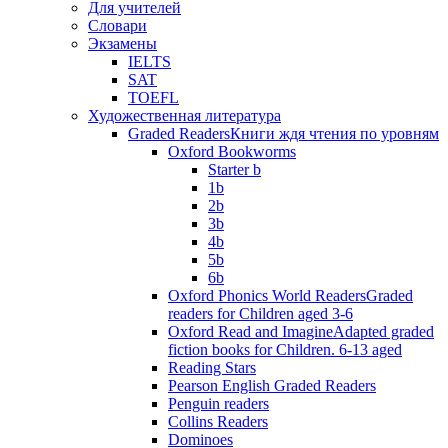
Для учителей
Словари
Экзамены
IELTS
SAT
TOEFL
Художественная литература
Graded Readers
Книги ждя чтения по уровням
Oxford Bookworms
Starter b
1b
2b
3b
4b
5b
6b
Oxford Phonics World Readers
Graded
readers for Children aged 3-6
Oxford Read and Imagine
Adapted graded
fiction books for Children. 6-13 aged
Reading Stars
Pearson English Graded Readers
Penguin readers
Collins Readers
Dominoes