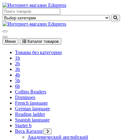
Перейти
к
Edupress Uzbekistan, Edupress Узбекистан, книги, учебники на
содержимому
английском языке
Edupress Uzbekistan, Edupress Узбекистан, книги, учебники на
английском языке
Меню
Каталог товаров
Товары без категории
1b
2b
3b
4b
5b
6b
Collins Readers
Dominoes
French language
German language
Reading ladder
Spanish language
Starter b
Весь Каталог
Академический английский