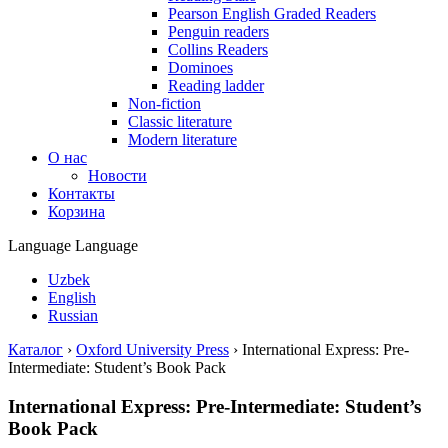
Pearson English Graded Readers
Penguin readers
Collins Readers
Dominoes
Reading ladder
Non-fiction
Classic literature
Modern literature
О нас
Новости
Контакты
Корзина
Language
Language
Uzbek
English
Russian
Каталог
›
Oxford University Press
›
International Express: Pre-
Intermediate: Student’s Book Pack
International Express: Pre-Intermediate: Student’s
Book Pack