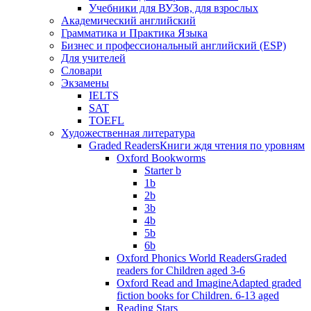
Учебники для ВУЗов, для взрослых
Академический английский
Грамматика и Практика Языка
Бизнес и профессиональный английский (ESP)
Для учителей
Словари
Экзамены
IELTS
SAT
TOEFL
Художественная литература
Graded Readers
Книги ждя чтения по уровням
Oxford Bookworms
Starter b
1b
2b
3b
4b
5b
6b
Oxford Phonics World Readers
Graded
readers for Children aged 3-6
Oxford Read and Imagine
Adapted graded
fiction books for Children. 6-13 aged
Reading Stars