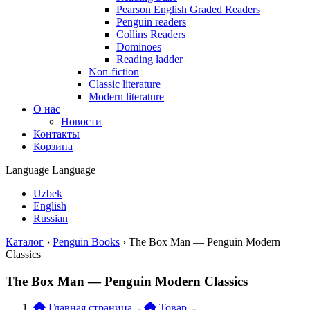
Pearson English Graded Readers
Penguin readers
Collins Readers
Dominoes
Reading ladder
Non-fiction
Classic literature
Modern literature
О нас
Новости
Контакты
Корзина
Language
Language
Uzbek
English
Russian
Каталог
›
Penguin Books
›
The Box Man — Penguin Modern
Classics
The Box Man — Penguin Modern Classics
Главная страница
-
Товар
-