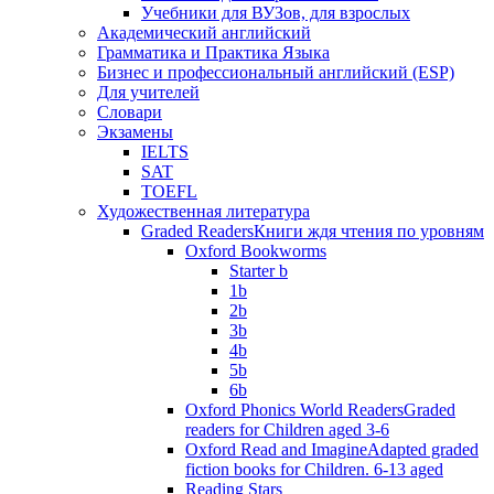
Учебники для ВУЗов, для взрослых
Академический английский
Грамматика и Практика Языка
Бизнес и профессиональный английский (ESP)
Для учителей
Словари
Экзамены
IELTS
SAT
TOEFL
Художественная литература
Graded Readers
Книги ждя чтения по уровням
Oxford Bookworms
Starter b
1b
2b
3b
4b
5b
6b
Oxford Phonics World Readers
Graded
readers for Children aged 3-6
Oxford Read and Imagine
Adapted graded
fiction books for Children. 6-13 aged
Reading Stars