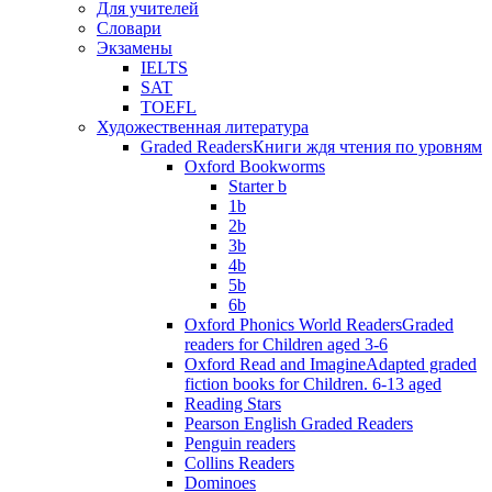
Для учителей
Словари
Экзамены
IELTS
SAT
TOEFL
Художественная литература
Graded Readers
Книги ждя чтения по уровням
Oxford Bookworms
Starter b
1b
2b
3b
4b
5b
6b
Oxford Phonics World Readers
Graded
readers for Children aged 3-6
Oxford Read and Imagine
Adapted graded
fiction books for Children. 6-13 aged
Reading Stars
Pearson English Graded Readers
Penguin readers
Collins Readers
Dominoes