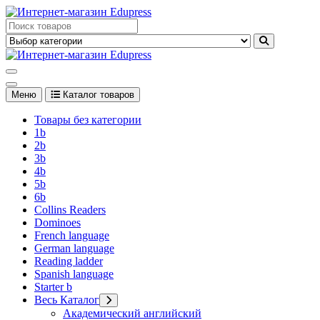
Перейти
к
Edupress Uzbekistan, Edupress Узбекистан, книги, учебники на
содержимому
английском языке
Edupress Uzbekistan, Edupress Узбекистан, книги, учебники на
английском языке
Меню
Каталог товаров
Товары без категории
1b
2b
3b
4b
5b
6b
Collins Readers
Dominoes
French language
German language
Reading ladder
Spanish language
Starter b
Весь Каталог
Академический английский