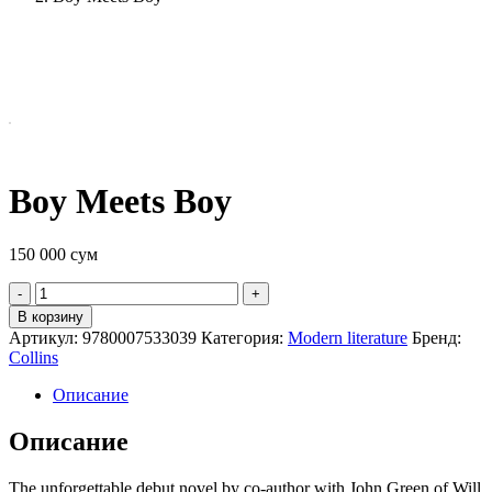
Boy Meets Boy
150 000
сум
Quantity
В корзину
Артикул:
9780007533039
Категория:
Modern literature
Бренд:
Collins
Описание
Описание
The unforgettable debut novel by co-author with John Green of Will