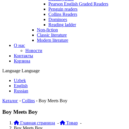
Pearson English Graded Readers
Penguin readers
Collins Readers
Dominoes
Reading ladder
Non-fiction
Classic literature
Modern literature
О нас
Новости
Контакты
Корзина
Language
Language
Uzbek
English
Russian
Каталог
›
Collins
›
Boy Meets Boy
Boy Meets Boy
Главная страница
-
Товар
-
Boy Meets Boy