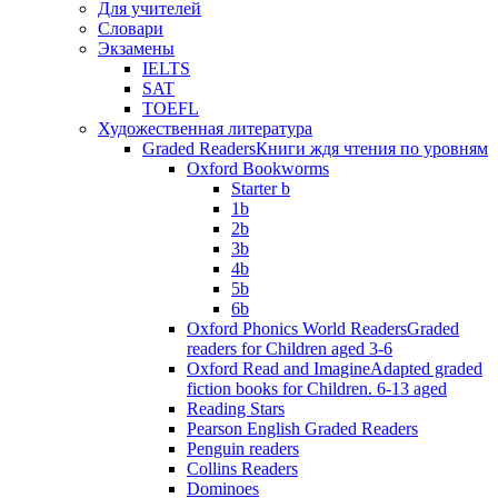
Для учителей
Словари
Экзамены
IELTS
SAT
TOEFL
Художественная литература
Graded Readers
Книги ждя чтения по уровням
Oxford Bookworms
Starter b
1b
2b
3b
4b
5b
6b
Oxford Phonics World Readers
Graded
readers for Children aged 3-6
Oxford Read and Imagine
Adapted graded
fiction books for Children. 6-13 aged
Reading Stars
Pearson English Graded Readers
Penguin readers
Collins Readers
Dominoes