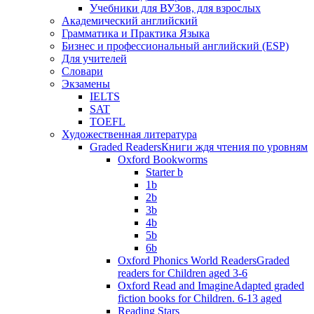
Учебники для ВУЗов, для взрослых
Академический английский
Грамматика и Практика Языка
Бизнес и профессиональный английский (ESP)
Для учителей
Словари
Экзамены
IELTS
SAT
TOEFL
Художественная литература
Graded Readers
Книги ждя чтения по уровням
Oxford Bookworms
Starter b
1b
2b
3b
4b
5b
6b
Oxford Phonics World Readers
Graded
readers for Children aged 3-6
Oxford Read and Imagine
Adapted graded
fiction books for Children. 6-13 aged
Reading Stars