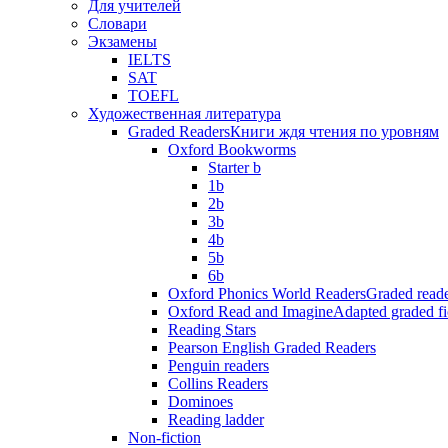
Для учителей
Словари
Экзамены
IELTS
SAT
TOEFL
Художественная литература
Graded Readers
Книги ждя чтения по уровням
Oxford Bookworms
Starter b
1b
2b
3b
4b
5b
6b
Oxford Phonics World Readers
Graded reade
Oxford Read and Imagine
Adapted graded fi
Reading Stars
Pearson English Graded Readers
Penguin readers
Collins Readers
Dominoes
Reading ladder
Non-fiction