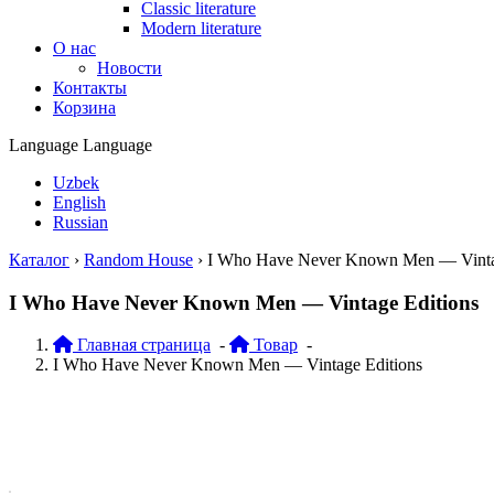
Classic literature
Modern literature
О нас
Новости
Контакты
Корзина
Language
Language
Uzbek
English
Russian
Каталог
›
Random House
›
I Who Have Never Known Men — Vintag
I Who Have Never Known Men — Vintage Editions
Главная страница
-
Товар
-
I Who Have Never Known Men — Vintage Editions