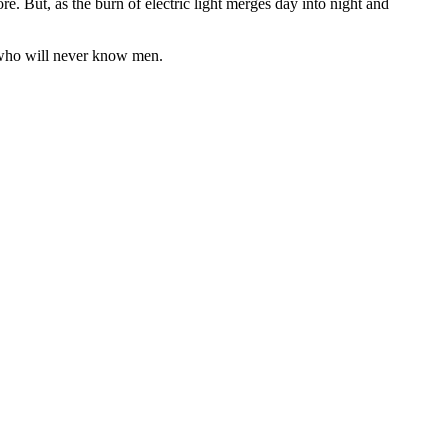
. But, as the burn of electric light merges day into night and
n who will never know men.