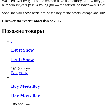
Watched over by guards, the women have no memory of how they got ther
numberless years pass, a young girl — the fortieth prisoner — sits alon
Soon she will show herself to be the key to the others’ escape and 
Discover the reader obsession of 2025
Похожие товары
Let It Snow
Let It Snow
161 000
сум
В корзину
Boy Meets Boy
Boy Meets Boy
150 000
сум