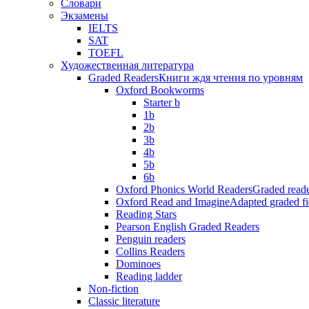
Словари
Экзамены
IELTS
SAT
TOEFL
Художественная литература
Graded Readers
Книги ждя чтения по уровням
Oxford Bookworms
Starter b
1b
2b
3b
4b
5b
6b
Oxford Phonics World Readers
Graded reade
Oxford Read and Imagine
Adapted graded fi
Reading Stars
Pearson English Graded Readers
Penguin readers
Collins Readers
Dominoes
Reading ladder
Non-fiction
Classic literature