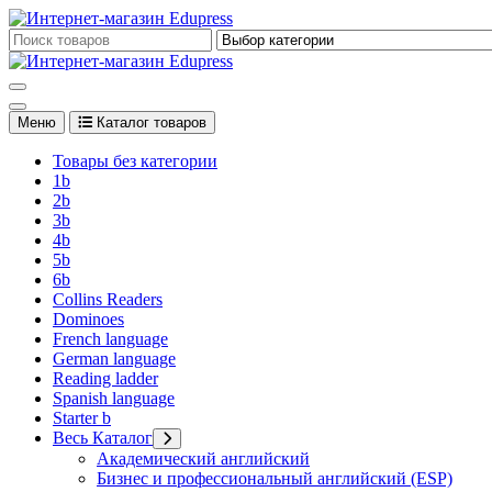
Перейти
к
Edupress Uzbekistan, Edupress Узбекистан, книги, учебники на 
содержимому
Edupress Uzbekistan, Edupress Узбекистан, книги, учебники на 
Меню
Каталог товаров
Товары без категории
1b
2b
3b
4b
5b
6b
Collins Readers
Dominoes
French language
German language
Reading ladder
Spanish language
Starter b
Весь Каталог
Академический английский
Бизнес и профессиональный английский (ESP)