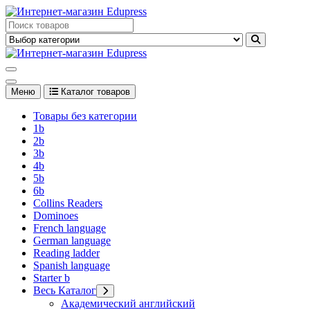
Перейти
к
Edupress Uzbekistan, Edupress Узбекистан, книги, учебники на
содержимому
английском языке
Edupress Uzbekistan, Edupress Узбекистан, книги, учебники на
английском языке
Меню
Каталог товаров
Товары без категории
1b
2b
3b
4b
5b
6b
Collins Readers
Dominoes
French language
German language
Reading ladder
Spanish language
Starter b
Весь Каталог
Академический английский