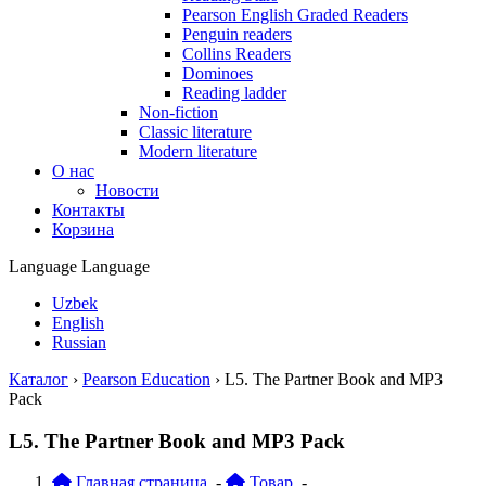
Pearson English Graded Readers
Penguin readers
Collins Readers
Dominoes
Reading ladder
Non-fiction
Classic literature
Modern literature
О нас
Новости
Контакты
Корзина
Language
Language
Uzbek
English
Russian
Каталог
›
Pearson Education
›
L5. The Partner Book and MP3
Pack
L5. The Partner Book and MP3 Pack
Главная страница
-
Товар
-