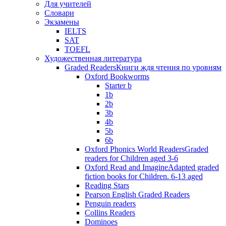
Для учителей
Словари
Экзамены
IELTS
SAT
TOEFL
Художественная литература
Graded Readers
Книги ждя чтения по уровням
Oxford Bookworms
Starter b
1b
2b
3b
4b
5b
6b
Oxford Phonics World Readers
Graded
readers for Children aged 3-6
Oxford Read and Imagine
Adapted graded
fiction books for Children. 6-13 aged
Reading Stars
Pearson English Graded Readers
Penguin readers
Collins Readers
Dominoes