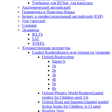
Учебники для ВУЗов, для взрослых
Академический английский
Грамматика и Практика Языка
Бизнес и профессиональный английский (ESP)
Для учителей
Словари
Экзамены
IELTS
SAT
TOEFL
Художественная литература
Graded Readers
Книги ждя чтения по уровням
Oxford Bookworms
Starter b
1b
2b
3b
4b
5b
6b
Oxford Phonics World Readers
Graded
readers for Children aged 3-6
Oxford Read and Imagine
Adapted graded
fiction books for Children. 6-13 aged
Reading Stars