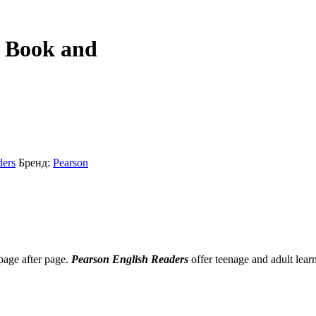
s Book and
ders
Бренд:
Pearson
 page after page.
Pearson English Readers
offer teenage and adult learn