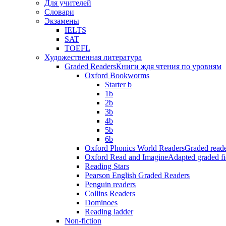
Для учителей
Словари
Экзамены
IELTS
SAT
TOEFL
Художественная литература
Graded Readers
Книги ждя чтения по уровням
Oxford Bookworms
Starter b
1b
2b
3b
4b
5b
6b
Oxford Phonics World Readers
Graded reade
Oxford Read and Imagine
Adapted graded fi
Reading Stars
Pearson English Graded Readers
Penguin readers
Collins Readers
Dominoes
Reading ladder
Non-fiction