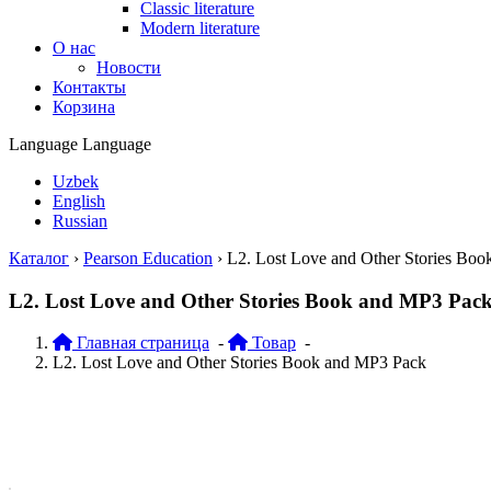
Classic literature
Modern literature
О нас
Новости
Контакты
Корзина
Language
Language
Uzbek
English
Russian
Каталог
›
Pearson Education
›
L2. Lost Love and Other Stories Bo
L2. Lost Love and Other Stories Book and MP3 Pac
Главная страница
-
Товар
-
L2. Lost Love and Other Stories Book and MP3 Pack