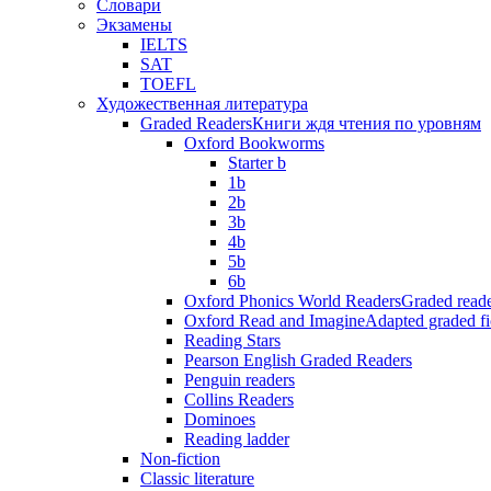
Словари
Экзамены
IELTS
SAT
TOEFL
Художественная литература
Graded Readers
Книги ждя чтения по уровням
Oxford Bookworms
Starter b
1b
2b
3b
4b
5b
6b
Oxford Phonics World Readers
Graded reade
Oxford Read and Imagine
Adapted graded fi
Reading Stars
Pearson English Graded Readers
Penguin readers
Collins Readers
Dominoes
Reading ladder
Non-fiction
Classic literature