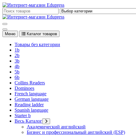
Перейти
к
Edupress Uzbekistan, Edupress Узбекистан, книги, учебники на 
содержимому
Edupress Uzbekistan, Edupress Узбекистан, книги, учебники на 
Меню
Каталог товаров
Товары без категории
1b
2b
3b
4b
5b
6b
Collins Readers
Dominoes
French language
German language
Reading ladder
Spanish language
Starter b
Весь Каталог
Академический английский
Бизнес и профессиональный английский (ESP)