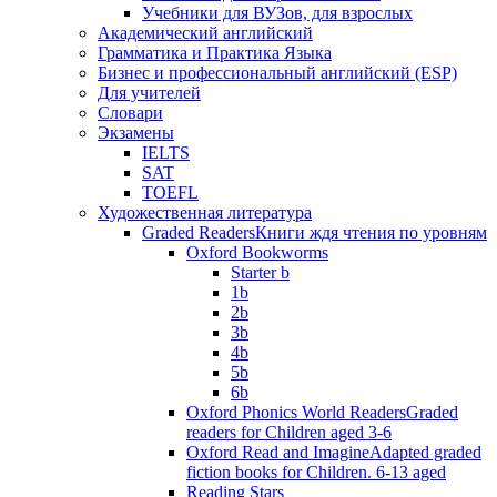
Учебники для ВУЗов, для взрослых
Академический английский
Грамматика и Практика Языка
Бизнес и профессиональный английский (ESP)
Для учителей
Словари
Экзамены
IELTS
SAT
TOEFL
Художественная литература
Graded Readers
Книги ждя чтения по уровням
Oxford Bookworms
Starter b
1b
2b
3b
4b
5b
6b
Oxford Phonics World Readers
Graded
readers for Children aged 3-6
Oxford Read and Imagine
Adapted graded
fiction books for Children. 6-13 aged
Reading Stars