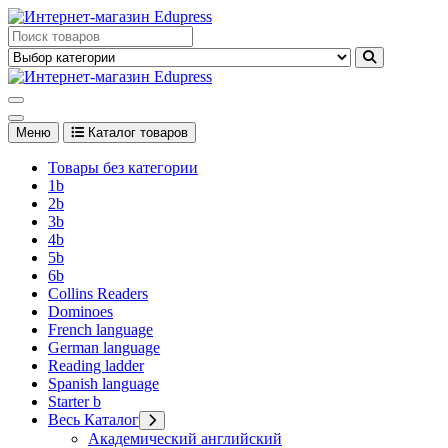
Перейти
к
Edupress Uzbekistan, Edupress Узбекистан, книги, учебники на
содержимому
английском языке
Edupress Uzbekistan, Edupress Узбекистан, книги, учебники на
английском языке
Меню
Каталог товаров
Товары без категории
1b
2b
3b
4b
5b
6b
Collins Readers
Dominoes
French language
German language
Reading ladder
Spanish language
Starter b
Весь Каталог
Академический английский