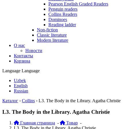
Pearson English Graded Readers
Penguin readers
Collins Readers
Dominoes
Reading ladder
Non-fiction
Classic literature
Modern literature
О нас
Новости
Контакты
Корзина
Language
Language
Uzbek
English
Russian
Каталог
›
Collins
›
L3. The Body in the Library. Agatha Christie
L3. The Body in the Library. Agatha Christie
Главная страница
-
Товар
-
L3. The Body in the Library. Agatha Christie