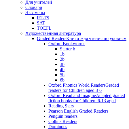
Для учителей
Словари
Экзамены
IELTS
SAT
TOEFL
Художественная литература
Graded Readers
Книги ждя чтения по уровням
Oxford Bookworms
Starter b
1b
2b
3b
4b
5b
6b
Oxford Phonics World Readers
Graded
readers for Children aged 3-6
Oxford Read and Imagine
Adapted graded
fiction books for Children. 6-13 aged
Reading Stars
Pearson English Graded Readers
Penguin readers
Collins Readers
Dominoes