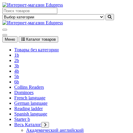
Перейти
к
Edupress Uzbekistan, Edupress Узбекистан, книги, учебники на
содержимому
английском языке
Edupress Uzbekistan, Edupress Узбекистан, книги, учебники на
английском языке
Меню
Каталог товаров
Товары без категории
1b
2b
3b
4b
5b
6b
Collins Readers
Dominoes
French language
German language
Reading ladder
Spanish language
Starter b
Весь Каталог
Академический английский