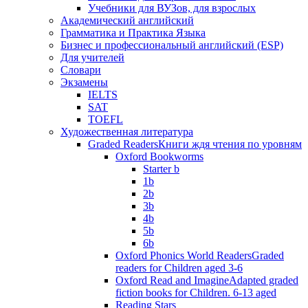
Учебники для ВУЗов, для взрослых
Академический английский
Грамматика и Практика Языка
Бизнес и профессиональный английский (ESP)
Для учителей
Словари
Экзамены
IELTS
SAT
TOEFL
Художественная литература
Graded Readers
Книги ждя чтения по уровням
Oxford Bookworms
Starter b
1b
2b
3b
4b
5b
6b
Oxford Phonics World Readers
Graded
readers for Children aged 3-6
Oxford Read and Imagine
Adapted graded
fiction books for Children. 6-13 aged
Reading Stars