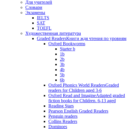
Для учителей
Словари
Экзамены
IELTS
SAT
TOEFL
Художественная литература
Graded Readers
Книги ждя чтения по уровням
Oxford Bookworms
Starter b
1b
2b
3b
4b
5b
6b
Oxford Phonics World Readers
Graded
readers for Children aged 3-6
Oxford Read and Imagine
Adapted graded
fiction books for Children. 6-13 aged
Reading Stars
Pearson English Graded Readers
Penguin readers
Collins Readers
Dominoes