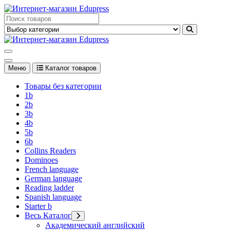
Перейти
к
Edupress Uzbekistan, Edupress Узбекистан, книги, учебники на
содержимому
английском языке
Edupress Uzbekistan, Edupress Узбекистан, книги, учебники на
английском языке
Меню
Каталог товаров
Товары без категории
1b
2b
3b
4b
5b
6b
Collins Readers
Dominoes
French language
German language
Reading ladder
Spanish language
Starter b
Весь Каталог
Академический английский