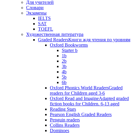
Для учителей
Словари
Экзамены
IELTS
SAT
TOEFL
Художественная литература
Graded Readers
Книги ждя чтения по уровням
Oxford Bookworms
Starter b
1b
2b
3b
4b
5b
6b
Oxford Phonics World Readers
Graded
readers for Children aged 3-6
Oxford Read and Imagine
Adapted graded
fiction books for Children. 6-13 aged
Reading Stars
Pearson English Graded Readers
Penguin readers
Collins Readers
Dominoes