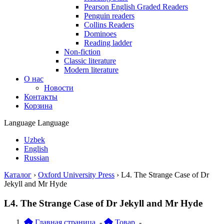
Pearson English Graded Readers
Penguin readers
Collins Readers
Dominoes
Reading ladder
Non-fiction
Classic literature
Modern literature
О нас
Новости
Контакты
Корзина
Language
Language
Uzbek
English
Russian
Каталог
›
Oxford University Press
›
L4. The Strange Case of Dr
Jekyll and Mr Hyde
L4. The Strange Case of Dr Jekyll and Mr Hyde
Главная страница
-
Товар
-