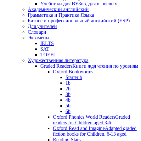
Учебники для ВУЗов, для взрослых
Академический английский
Грамматика и Практика Языка
Бизнес и профессиональный английский (ESP)
Для учителей
Словари
Экзамены
IELTS
SAT
TOEFL
Художественная литература
Graded Readers
Книги ждя чтения по уровням
Oxford Bookworms
Starter b
1b
2b
3b
4b
5b
6b
Oxford Phonics World Readers
Graded
readers for Children aged 3-6
Oxford Read and Imagine
Adapted graded
fiction books for Children. 6-13 aged
Reading Stars