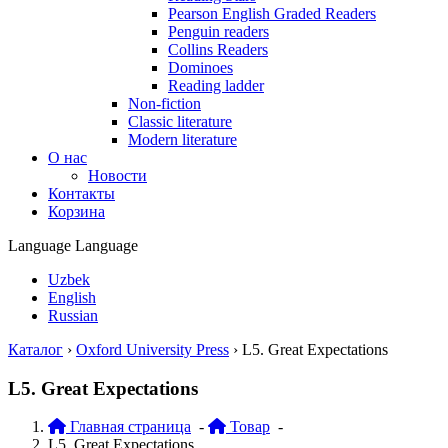
Pearson English Graded Readers
Penguin readers
Collins Readers
Dominoes
Reading ladder
Non-fiction
Classic literature
Modern literature
О нас
Новости
Контакты
Корзина
Language
Language
Uzbek
English
Russian
Каталог
›
Oxford University Press
›
L5. Great Expectations
L5. Great Expectations
Главная страница
-
Товар
-
L5. Great Expectations