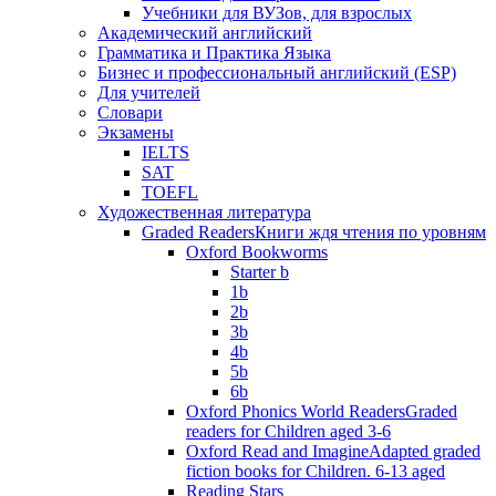
Учебники для ВУЗов, для взрослых
Академический английский
Грамматика и Практика Языка
Бизнес и профессиональный английский (ESP)
Для учителей
Словари
Экзамены
IELTS
SAT
TOEFL
Художественная литература
Graded Readers
Книги ждя чтения по уровням
Oxford Bookworms
Starter b
1b
2b
3b
4b
5b
6b
Oxford Phonics World Readers
Graded
readers for Children aged 3-6
Oxford Read and Imagine
Adapted graded
fiction books for Children. 6-13 aged
Reading Stars