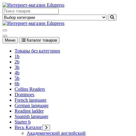
Перейти
к
Edupress Uzbekistan, Edupress Узбекистан, книги, учебники на
содержимому
английском языке
Edupress Uzbekistan, Edupress Узбекистан, книги, учебники на
английском языке
Меню
Каталог товаров
Товары без категории
1b
2b
3b
4b
5b
6b
Collins Readers
Dominoes
French language
German language
Reading ladder
Spanish language
Starter b
Весь Каталог
Академический английский