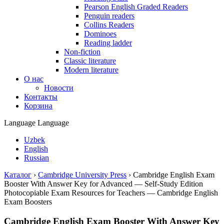
Pearson English Graded Readers
Penguin readers
Collins Readers
Dominoes
Reading ladder
Non-fiction
Classic literature
Modern literature
О нас
Новости
Контакты
Корзина
Language
Language
Uzbek
English
Russian
Каталог
›
Cambridge University Press
›
Cambridge English Exam
Booster With Answer Key for Advanced — Self-Study Edition
Photocopiable Exam Resources for Teachers — Cambridge English
Exam Boosters
Cambridge English Exam Booster With Answer Key