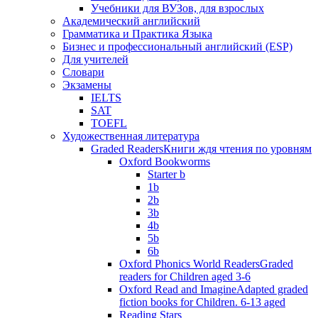
Учебники для ВУЗов, для взрослых
Академический английский
Грамматика и Практика Языка
Бизнес и профессиональный английский (ESP)
Для учителей
Словари
Экзамены
IELTS
SAT
TOEFL
Художественная литература
Graded Readers
Книги ждя чтения по уровням
Oxford Bookworms
Starter b
1b
2b
3b
4b
5b
6b
Oxford Phonics World Readers
Graded
readers for Children aged 3-6
Oxford Read and Imagine
Adapted graded
fiction books for Children. 6-13 aged
Reading Stars