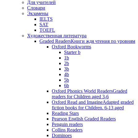
Для учителей
Словари
Экзамены
IELTS
SAT
TOEFL
Художественная литература
Graded Readers
Книги ждя чтения по уровням
Oxford Bookworms
Starter b
1b
2b
3b
4b
5b
6b
Oxford Phonics World Readers
Graded
readers for Children aged 3-6
Oxford Read and Imagine
Adapted graded
fiction books for Children. 6-13 aged
Reading Stars
Pearson English Graded Readers
Penguin readers
Collins Readers
Dominoes