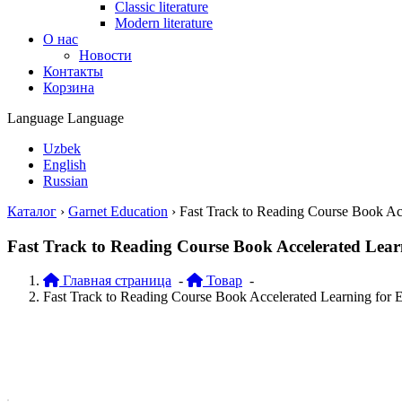
Classic literature
Modern literature
О нас
Новости
Контакты
Корзина
Language
Language
Uzbek
English
Russian
Каталог
›
Garnet Education
›
Fast Track to Reading Course Book Ac
Fast Track to Reading Course Book Accelerated Lea
Главная страница
-
Товар
-
Fast Track to Reading Course Book Accelerated Learning for