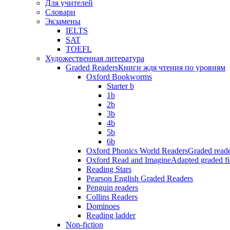
Для учителей
Словари
Экзамены
IELTS
SAT
TOEFL
Художественная литература
Graded Readers
Книги ждя чтения по уровням
Oxford Bookworms
Starter b
1b
2b
3b
4b
5b
6b
Oxford Phonics World Readers
Graded reade
Oxford Read and Imagine
Adapted graded fi
Reading Stars
Pearson English Graded Readers
Penguin readers
Collins Readers
Dominoes
Reading ladder
Non-fiction