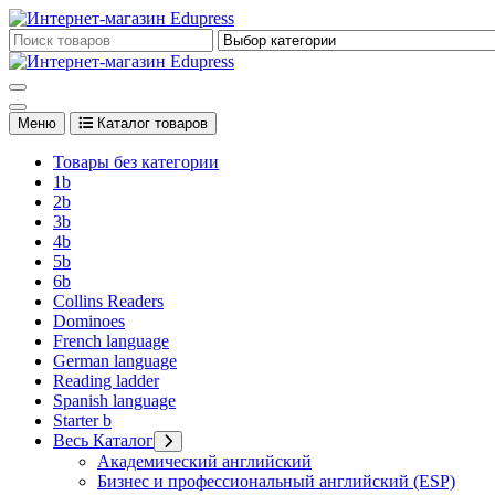
Перейти
к
Edupress Uzbekistan, Edupress Узбекистан, книги, учебники на 
содержимому
Edupress Uzbekistan, Edupress Узбекистан, книги, учебники на 
Меню
Каталог товаров
Товары без категории
1b
2b
3b
4b
5b
6b
Collins Readers
Dominoes
French language
German language
Reading ladder
Spanish language
Starter b
Весь Каталог
Академический английский
Бизнес и профессиональный английский (ESP)