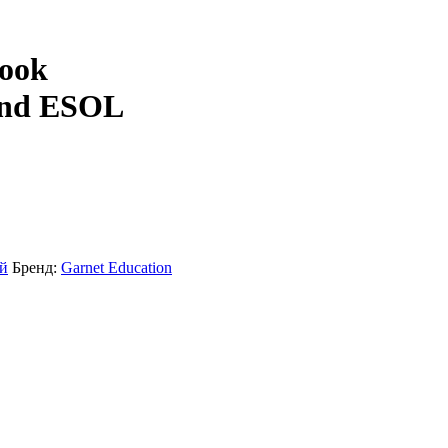
Book
 and ESOL
й
Бренд:
Garnet Education