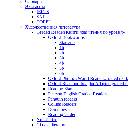
Словари
Экзамены
IELTS
SAT
TOEFL
Художественная литература
Graded Readers
Книги ждя чтения по уровням
Oxford Bookworms
Starter b
1b
2b
3b
4b
5b
6b
Oxford Phonics World Readers
Graded reade
Oxford Read and Imagine
Adapted graded fi
Reading Stars
Pearson English Graded Readers
Penguin readers
Collins Readers
Dominoes
Reading ladder
Non-fiction
Classic literature