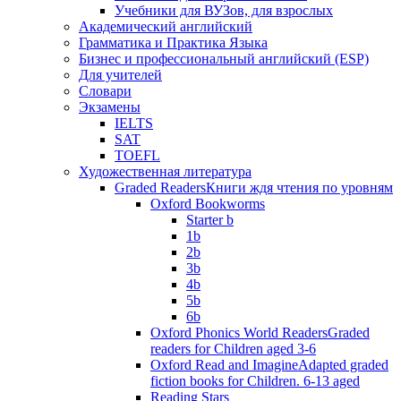
Учебники для ВУЗов, для взрослых
Академический английский
Грамматика и Практика Языка
Бизнес и профессиональный английский (ESP)
Для учителей
Словари
Экзамены
IELTS
SAT
TOEFL
Художественная литература
Graded Readers
Книги ждя чтения по уровням
Oxford Bookworms
Starter b
1b
2b
3b
4b
5b
6b
Oxford Phonics World Readers
Graded
readers for Children aged 3-6
Oxford Read and Imagine
Adapted graded
fiction books for Children. 6-13 aged
Reading Stars