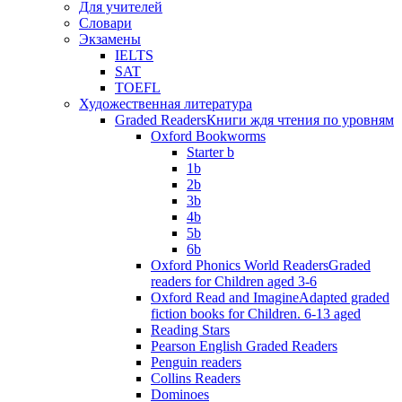
Для учителей
Словари
Экзамены
IELTS
SAT
TOEFL
Художественная литература
Graded Readers
Книги ждя чтения по уровням
Oxford Bookworms
Starter b
1b
2b
3b
4b
5b
6b
Oxford Phonics World Readers
Graded
readers for Children aged 3-6
Oxford Read and Imagine
Adapted graded
fiction books for Children. 6-13 aged
Reading Stars
Pearson English Graded Readers
Penguin readers
Collins Readers
Dominoes