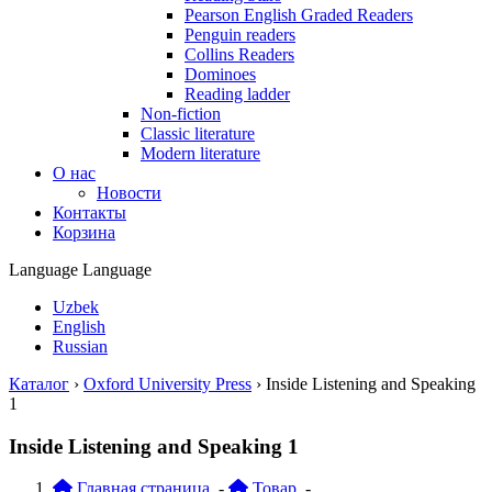
Pearson English Graded Readers
Penguin readers
Collins Readers
Dominoes
Reading ladder
Non-fiction
Classic literature
Modern literature
О нас
Новости
Контакты
Корзина
Language
Language
Uzbek
English
Russian
Каталог
›
Oxford University Press
›
Inside Listening and Speaking
1
Inside Listening and Speaking 1
Главная страница
-
Товар
-