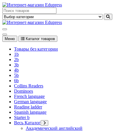
Перейти
к
Edupress Uzbekistan, Edupress Узбекистан, книги, учебники на
содержимому
английском языке
Edupress Uzbekistan, Edupress Узбекистан, книги, учебники на
английском языке
Меню
Каталог товаров
Товары без категории
1b
2b
3b
4b
5b
6b
Collins Readers
Dominoes
French language
German language
Reading ladder
Spanish language
Starter b
Весь Каталог
Академический английский