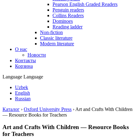
Pearson English Graded Readers
Penguin readers
Collins Readers
Dominoes
Reading ladder
Non-fiction
Classic literature
Modern literature
О нас
Новости
Контакты
Корзина
Language
Language
Uzbek
English
Russian
Каталог
›
Oxford University Press
›
Art and Crafts With Children
— Resource Books for Teachers
Art and Crafts With Children — Resource Books
for Teachers