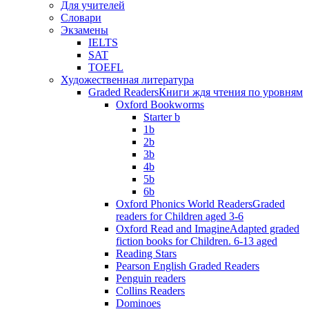
Для учителей
Словари
Экзамены
IELTS
SAT
TOEFL
Художественная литература
Graded Readers
Книги ждя чтения по уровням
Oxford Bookworms
Starter b
1b
2b
3b
4b
5b
6b
Oxford Phonics World Readers
Graded
readers for Children aged 3-6
Oxford Read and Imagine
Adapted graded
fiction books for Children. 6-13 aged
Reading Stars
Pearson English Graded Readers
Penguin readers
Collins Readers
Dominoes