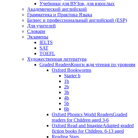
Учебники для ВУЗов, для взрослых
Академический английский
Грамматика и Практика Языка
Бизнес и профессиональный английский (ESP)
Для учителей
Словари
Экзамены
IELTS
SAT
TOEFL
Художественная литература
Graded Readers
Книги ждя чтения по уровням
Oxford Bookworms
Starter b
1b
2b
3b
4b
5b
6b
Oxford Phonics World Readers
Graded
readers for Children aged 3-6
Oxford Read and Imagine
Adapted graded
fiction books for Children. 6-13 aged
Reading Stars