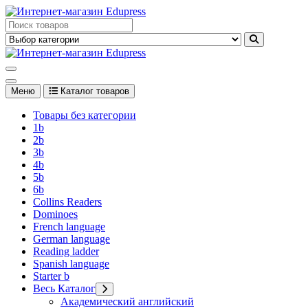
Перейти
к
Edupress Uzbekistan, Edupress Узбекистан, книги, учебники на
содержимому
английском языке
Edupress Uzbekistan, Edupress Узбекистан, книги, учебники на
английском языке
Меню
Каталог товаров
Товары без категории
1b
2b
3b
4b
5b
6b
Collins Readers
Dominoes
French language
German language
Reading ladder
Spanish language
Starter b
Весь Каталог
Академический английский